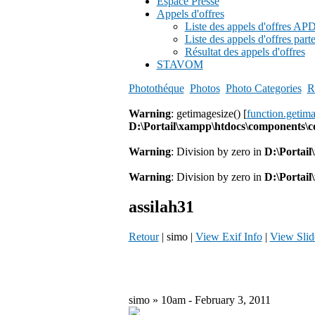
Espace Presse
Appels d'offres
Liste des appels d'offres A
Liste des appels d'offres part
Résultat des appels d'offres
STAVOM
Photothéque
Photos
Photo Categories
R
Warning
: getimagesize() [
function.getim
D:\Portail\xampp\htdocs\components\
Warning
: Division by zero in
D:\Portai
Warning
: Division by zero in
D:\Portai
assilah31
Retour
| simo |
View Exif Info
|
View Sli
simo » 10am - February 3, 2011