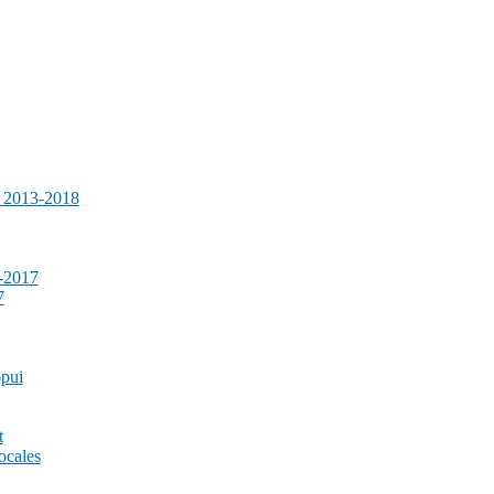
e 2013-2018
-2017
7
ppui
t
ocales