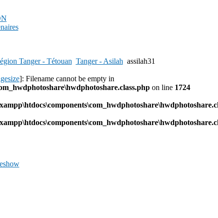
PDN
enaires
égion Tanger - Tétouan
Tanger - Asilah
assilah31
agesize
]: Filename cannot be empty in
com_hwdphotoshare\hwdphotoshare.class.php
on line
1724
l\xampp\htdocs\components\com_hwdphotoshare\hwdphotoshare.cl
l\xampp\htdocs\components\com_hwdphotoshare\hwdphotoshare.cl
deshow
Previous
Image
Next
Image