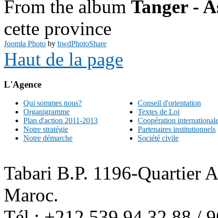
From the album
Tanger - A
cette province
Joomla Photo
by
hwdPhotoShare
Haut de la page
L'Agence
Qui sommes nous?
Conseil d'orientation
Organigramme
Textes de Loi
Plan d'action 2011-2013
Coopération international
Notre stratégie
Partenaires institutionnels
Notre démarche
Société civile
Tabari B.P. 1196-Quartier 
Maroc.
Tél : +212 539 94 32 88 / 