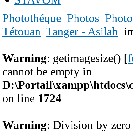
Photothéque
Photos
Photo
Tétouan
Tanger - Asilah
i
Warning
: getimagesize() [
f
cannot be empty in
D:\Portail\xampp\htdocs
on line
1724
Warning
: Division by zero