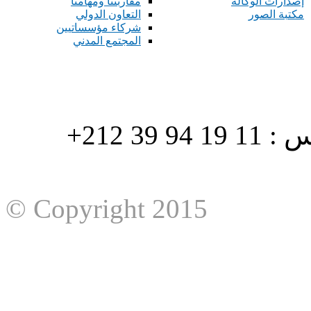
إصدارات الوكالة
مقاربتنا ومهامنا
مكتبة الصور
التعاون الدولي
شركاء مؤسساتيين
المجتمع المدني
هاتف : 90/88 32 94 39 212+ فاكس : 11 19 94 39 212+
© Copyright 2015