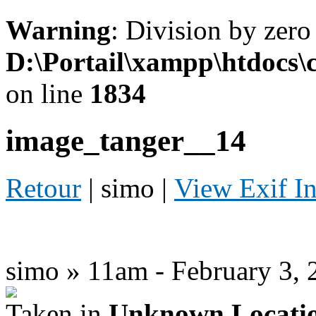
Warning
: Division by zero
D:\Portail\xampp\htdocs
on line
1834
image_tanger__14
Retour
| simo |
View Exif I
simo » 11am - February 3, 
Taken in
Unknown Locati