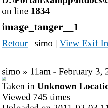
on line
1834
image_tanger__1
Retour
| simo |
View Exif I
simo » 11am - February 3, 
Taken in
Unknown Locati
Viewed 745 times
Uploaded on 2011-02-03 1