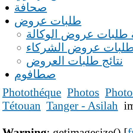
صحافة
طلبات عروض
 طلبات عروض الوكالة
طلبات عروض الشركاء
نتائج طلبات العروض
صطافوم
Photothéque
Photos
Photo
Tétouan
Tanger - Asilah
i
Warning
: getimagesize() [
f