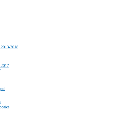
e 2013-2018
-2017
7
ppui
t
ocales