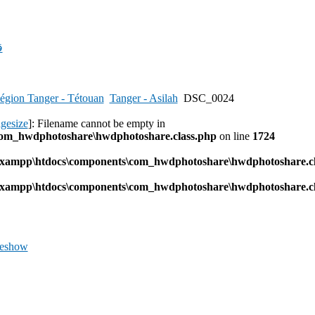
ق
égion Tanger - Tétouan
Tanger - Asilah
DSC_0024
agesize
]: Filename cannot be empty in
com_hwdphotoshare\hwdphotoshare.class.php
on line
1724
l\xampp\htdocs\components\com_hwdphotoshare\hwdphotoshare.cl
l\xampp\htdocs\components\com_hwdphotoshare\hwdphotoshare.cl
deshow
Previous
Image
Next
Image