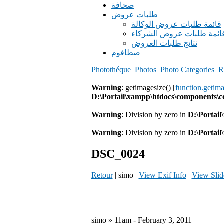
صحافة
طلبات عروض
قائمة طلبات عروض الوكالة
ائمة طلبات عروض الشركاء
نتائج طلبات العروض
صطافوم
Photothéque
Photos
Photo Categories
R
Warning
: getimagesize() [
function.getim
D:\Portail\xampp\htdocs\components\
Warning
: Division by zero in
D:\Portai
Warning
: Division by zero in
D:\Portai
DSC_0024
Retour
| simo |
View Exif Info
|
View Sli
simo » 11am - February 3, 2011