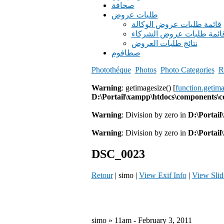
صحافة
طلبات عروض
قائمة طلبات عروض الوكالة
ائمة طلبات عروض الشركاء
نتائج طلبات العروض
صطافوم
Photothéque
Photos
Photo Categories
R
Warning
: getimagesize() [
function.getim
D:\Portail\xampp\htdocs\components\
Warning
: Division by zero in
D:\Portai
Warning
: Division by zero in
D:\Portai
DSC_0023
Retour
| simo |
View Exif Info
|
View Sli
simo » 11am - February 3, 2011