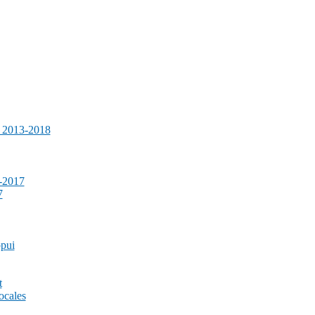
e 2013-2018
-2017
7
ppui
t
ocales