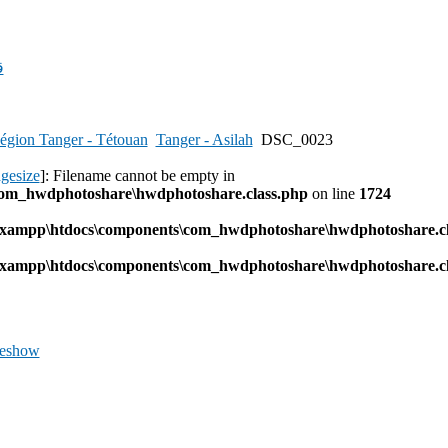
ق
égion Tanger - Tétouan
Tanger - Asilah
DSC_0023
agesize
]: Filename cannot be empty in
com_hwdphotoshare\hwdphotoshare.class.php
on line
1724
l\xampp\htdocs\components\com_hwdphotoshare\hwdphotoshare.cl
l\xampp\htdocs\components\com_hwdphotoshare\hwdphotoshare.cl
deshow
Previous
Image
Next
Image