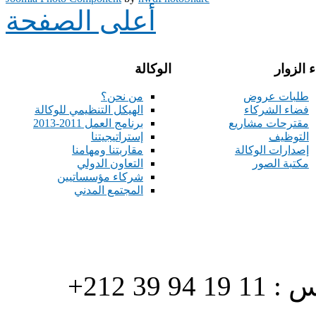
أعلى الصفحة
 الزوار
الوكالة
طلبات عروض
من نحن؟
فضاء الشركاء
الهيكل التنظيمي للوكالة
مقترحات مشاريع
برنامج العمل 2011-2013
التوظيف
إستراتيجيتنا
إصدارات الوكالة
مقاربتنا ومهامنا
مكتبة الصور
التعاون الدولي
شركاء مؤسساتيين
المجتمع المدني
هاتف : 90/88 32 94 39 212+ فاكس : 11 19 94 39 212+