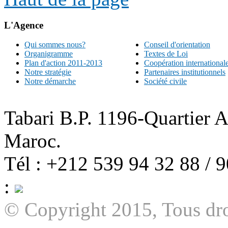
L'Agence
Qui sommes nous?
Conseil d'orientation
Organigramme
Textes de Loi
Plan d'action 2011-2013
Coopération international
Notre stratégie
Partenaires institutionnels
Notre démarche
Société civile
Tabari B.P. 1196-Quartier 
Maroc.
Tél : +212 539 94 32 88 / 
:
© Copyright 2015, Tous dro