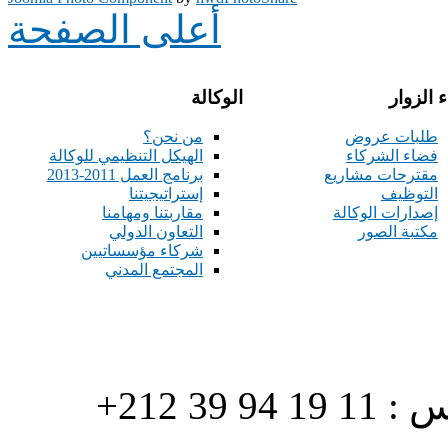
أعلى الصفحة
 الزوار
الوكالة
طلبات عروض
من نحن؟
فضاء الشركاء
الهيكل التنظيمي للوكالة
مقترحات مشاريع
برنامج العمل 2011-2013
التوظيف
إستراتيجيتنا
إصدارات الوكالة
مقاربتنا ومهامنا
مكتبة الصور
التعاون الدولي
شركاء مؤسساتيين
المجتمع المدني
هاتف : 90/88 32 94 39 212+ فاكس : 11 19 94 39 212+