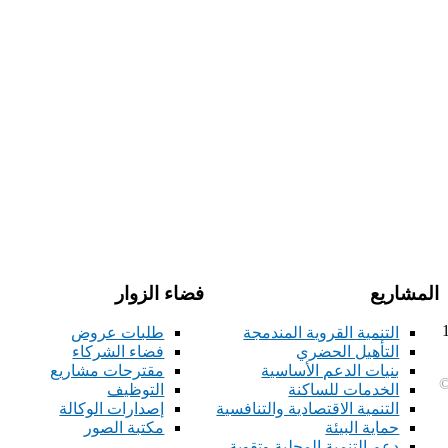
المشاريع
فضاء الزوار
212+ فاكس : 11
التنمية القروية المندمجة
طلبات عروض
التأهيل الحضري
فضاء الشركاء
بنيات الدعم الأساسية
مقترحات مشاريع
©
الخدمات للساكنة
التوظيف
التنمية الاقتصادية والتنافسية
إصدارات الوكالة
حماية البيئة
مكتبة الصور
دعم التنمية المحلية وتقوية