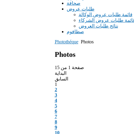
صحافة
طلبات عروض
قائمة طلبات عروض الوكالة
ائمة طلبات عروض الشركاء
نتائج طلبات العروض
صطافوم
Photothéque
Photos
Photos
صفحة 1 من 15
البداية
السابق
1
2
3
4
5
6
7
8
9
10