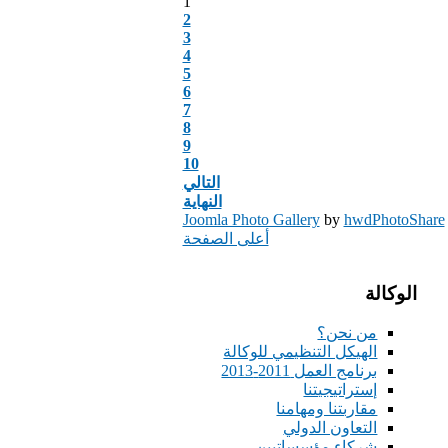
1
2
3
4
5
6
7
8
9
10
التالي
النهاية
Joomla Photo Gallery
by
hwdPhotoShare
أعلى الصفحة
الوكالة
من نحن؟
الهيكل التنظيمي للوكالة
برنامج العمل 2011-2013
إستراتيجيتنا
مقاربتنا ومهامنا
التعاون الدولي
شركاء مؤسساتيين