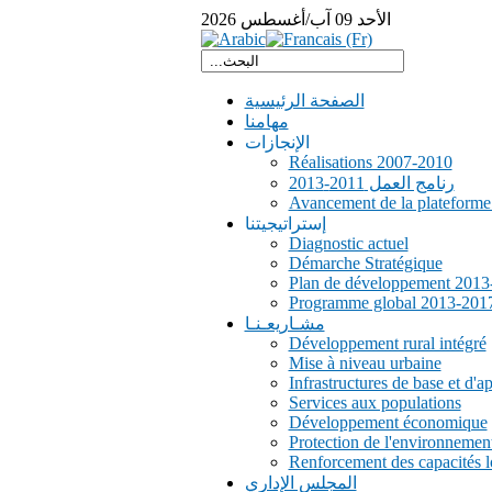
الأحد
09
آب/أغسطس
2026
الصفحة الرئيسية
مهامنا
الإنجازات
Réalisations 2007-2010
رنامج العمل 2011-2013
Avancement de la plateform
إستراتيجيتنا
Diagnostic actuel
Démarche Stratégique
Plan de développement 2013
Programme global 2013-201
مشـاريعـنـا
Développement rural intégré
Mise à niveau urbaine
Infrastructures de base et d'a
Services aux populations
Développement économique
Protection de l'environnemen
Renforcement des capacités l
المجلس الإداري