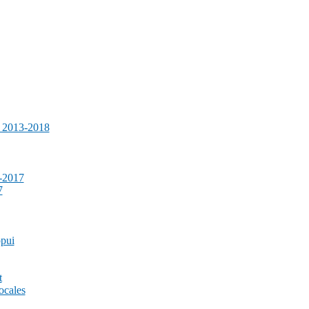
e 2013-2018
-2017
7
ppui
t
ocales