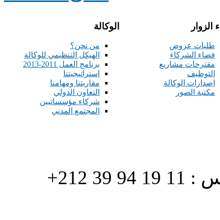
 الزوار
الوكالة
طلبات عروض
من نحن؟
فضاء الشركاء
الهيكل التنظيمي للوكالة
مقترحات مشاريع
برنامج العمل 2011-2013
التوظيف
إستراتيجيتنا
إصدارات الوكالة
مقاربتنا ومهامنا
مكتبة الصور
التعاون الدولي
شركاء مؤسساتيين
المجتمع المدني
هاتف : 90/88 32 94 39 212+ فاكس : 11 19 94 39 212+