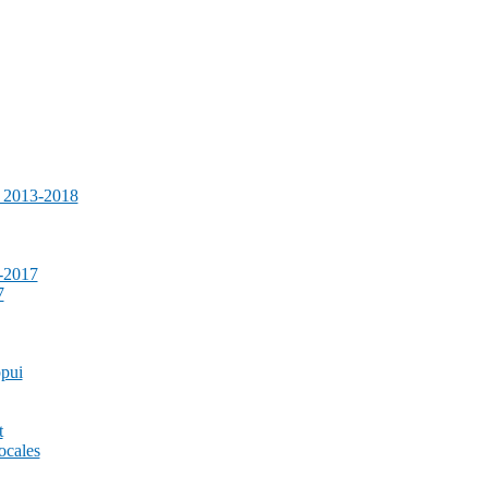
e 2013-2018
-2017
7
ppui
t
ocales