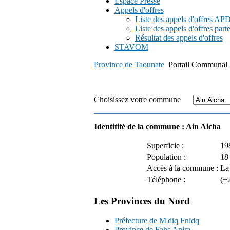
Espace Presse
Appels d'offres
Liste des appels d'offres A
Liste des appels d'offres part
Résultat des appels d'offres
STAVOM
Province de Taounate
Portail Communal
Choisissez votre commune
Identitité de la commune : Ain Aicha
Superficie :
19
Population :
18
Accès à la commune :
La 
Téléphone :
(+
Les Provinces du Nord
Préfecture de M'diq Fnidq
Province de Fahs Anjra