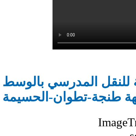
 توزيع 110 حافلة للنقل المدرسي بالوسط
هة طنجة-تطوان-الحسيمة