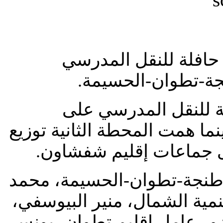
نطلقت أمس الاثنين عملية توزيع 110 حافلة للنقل المدرسي
جة-تطوان-الحسيمة
طة الأولى توزيع 18 حافلة للنقل المدرسي على
ما همت المحطة الثانية توزيع
 طنجة-تطوان-الحسيمة، محمد
وتنمية الشمال، منير البيوسفي
ر عامل إقليم تطوان، يونس