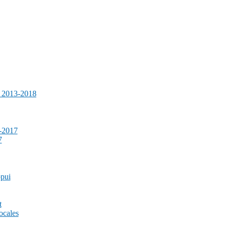
e 2013-2018
-2017
7
ppui
t
ocales