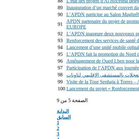
88
L'état des projets d'Al Hoceima délé
89
Inauguration d’un marché couvert 
90
L’APDN participe au Salon Maghréb
APDN partenaire du projet de promo
91
EUROPE
92
L’APDN inaugure deux nouveaux proj
93
Renforcement des services de santé 
94
Lancement d’une unité mobile ophta
95
L’APDN fait la promotion du Nord d
96
Aménagement de Oued Lben pour la pr
97
Participation de l’APDN aux journ
98
99
Visite de la Tour Senhaja à Torres –
100
Lancement du projet « Renforcement 
الصفحة 5 من 9
البداية
السابق
1
2
3