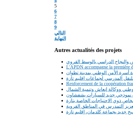
4
5
6
7
8
9
التالي
النهاية
Autres actualités des projets
س والنجاح الدراسي بالوسط القروي
L'APDN accompagne la première édi
ة أسرة الأمن الوطني بمدينة تطوان
Renforcement de la coopération fran
وطني ووكالة إنعاش وتنمية الشمال
 نموذجي جديد للسيارات بشفشاون
شخاص ذوي الاحتياجات الخاصة بتازة
ح جديد بجماعة كلدمان، إقليم تازة