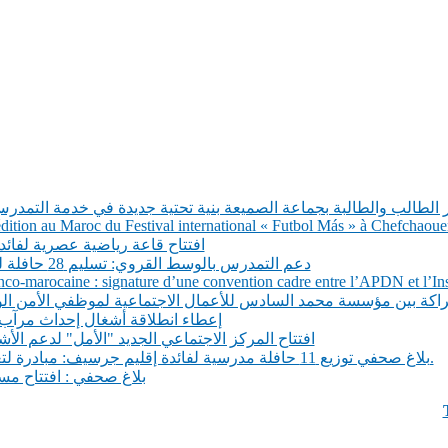
 الطالب والطالبة بجماعة الصميعة بنية تحتية جديدة في خدمة التمدر
tion au Maroc du Festival international « Futbol Más » à Chefchaoue
افتتاح قاعة رياضية عصرية لفائد
دعم التمدرس بالوسط القروي: تسليم 28 حافلة للنقل المدرسي لجماعات إقليم تازة
co-marocaine : signature d’une convention cadre entre l’APDN et l’Inst
شراكة بين مؤسسة محمد السادس للأعمال الاجتماعية لموظفي الأمن ال
إعطاء انطلاقة أشغال إحداث مرآب
افتتاح المركز الاجتماعي الجديد "الأمل" لدعم الأ
بلاغ صحفي توزيع 11 حافلة مدرسية لفائدة إقليم جرسيف: مبادرة لتعزيز التمدرس في المناطق القروية.
بلاغ صحفي : افتتاح مسب