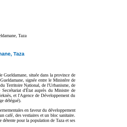
eldamane, Taza
mane, Taza
 de Gueldamane, située dans la province de
 Gueldamane, signée entre le Ministère de
 du Territoire National, de l'Urbanisme, de
e Secrétariat d'État auprès du Ministre de
s-Meknès, et l'Agence de Développement du
ge délégué).
ouvernementales en faveur du développement
 café, des vestiaires et un bloc sanitaire.
de détente pour la population de Taza et ses