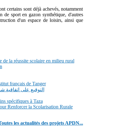
ont certains sont déjà achevés, notamment
in de sport en gazon synthétique, d'autres
ruction d'un espace de loisirs, ainsi que
de la réussite scolaire en milieu rural
n
itut français de Tanger
التوقيع على اتفاقية 
ns spécifiques à Taza
our Renforcer la Scolarisation Rurale
Toutes les actualités des projets APDN...