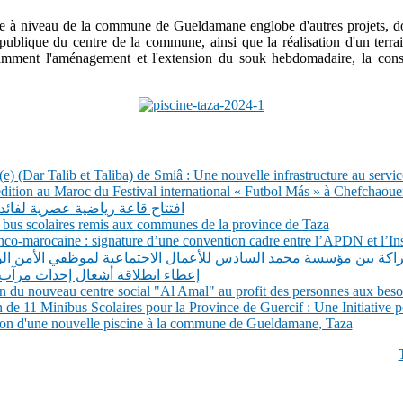
ise à niveau de la commune de Gueldamane englobe d'autres projets, d
 publique du centre de la commune, ainsi que la réalisation d'un terra
tamment l'aménagement et l'extension du souk hebdomadaire, la const
e) (Dar Talib et Taliba) de Smiâ : Une nouvelle infrastructure au service 
tion au Maroc du Festival international « Futbol Más » à Chefchaoue
افتتاح قاعة رياضية عصرية لفائد
 28 bus scolaires remis aux communes de la province de Taza
co-marocaine : signature d’une convention cadre entre l’APDN et l’Inst
شراكة بين مؤسسة محمد السادس للأعمال الاجتماعية لموظفي الأمن ال
إعطاء انطلاقة أشغال إحداث مرآب
du nouveau centre social "Al Amal" au profit des personnes aux besoi
e 11 Minibus Scolaires pour la Province de Guercif : Une Initiative p
on d'une nouvelle piscine à la commune de Gueldamane, Taza