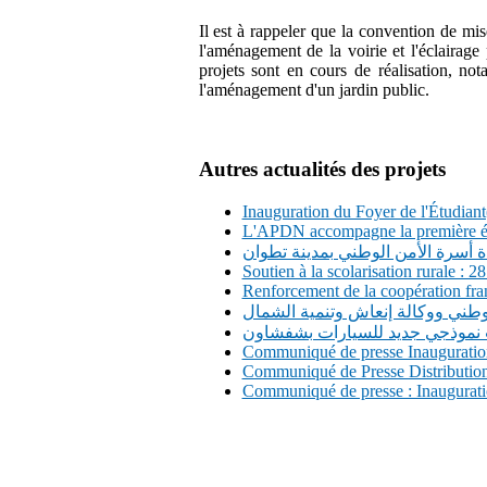
Il est à rappeler que la convention de m
l'aménagement de la voirie et l'éclairage
projets sont en cours de réalisation, no
l'aménagement d'un jardin public.
Autres actualités des projets
Inauguration du Foyer de l'Étudiant(
L'APDN accompagne la première édi
ة أسرة الأمن الوطني بمدينة تطوان
Soutien à la scolarisation rurale :
Renforcement de la coopération fran
وطني ووكالة إنعاش وتنمية الشمال
 نموذجي جديد للسيارات بشفشاون
Communiqué de presse Inauguration 
Communiqué de Presse Distribution d
Communiqué de presse : Inaugurati