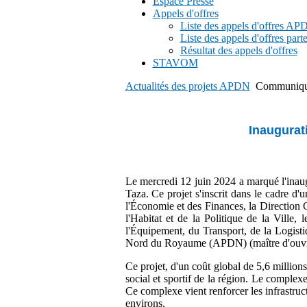
Espace Presse
Appels d'offres
Liste des appels d'offres A
Liste des appels d'offres part
Résultat des appels d'offres
STAVOM
Actualités des projets APDN
Communiqué 
Inaugurat
Le mercredi 12 juin 2024 a marqué l'inaug
Taza. Ce projet s'inscrit dans le cadre 
l'Économie et des Finances, la Direction G
l'Habitat et de la Politique de la Ville,
l'Équipement, du Transport, de la Logist
Nord du Royaume (APDN) (maître d'ouvrag
Ce projet, d'un coût global de 5,6 millio
social et sportif de la région. Le complex
Ce complexe vient renforcer les infrastruct
environs.