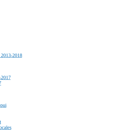
e 2013-2018
-2017
7
ppui
t
ocales