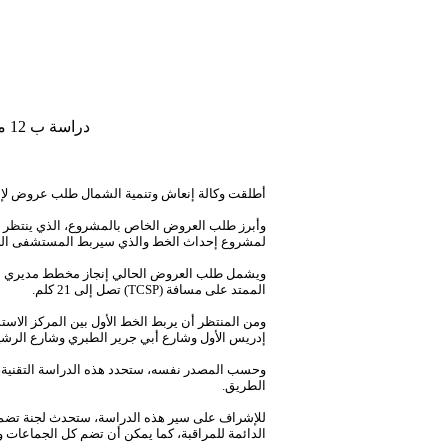
دراسة ب 12 مليون درهم لإحداث الخط الأول لحافلات التنقل الحضري عالية الجودة بمدينة طنجة
أطلقت وكالة إنعاش وتنمية الشمال طلب عروض لإن.
لمشروع إحداث الخط
BRT) الأول لحافلات التنقل الحضري عالية الجودة البالية.
ويشمل طلب العروض الحالي إنجاز مخطط مديري لك
الممتد على مسافة (TCSP)
تصل إلى 21 كلم.
إدريس الأول وشارع أبي
جرير الطبري وشارع الرشي.
الطريق.
للإشراف على سير هذه الدراسة، ستحدث لجنة تضم ال
الدائمة للمراقبة، كما يمكن أن تضم كل الجماعات.