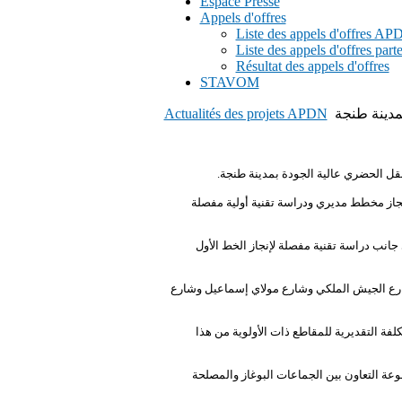
Espace Presse
Appels d'offres
Liste des appels d'offres A
Liste des appels d'offres part
Résultat des appels d'offres
STAVOM
Actualités des projets APDN
قل الحضري عالية الجودة بمدينة طنجة
ر أن يتم فتح الأظرفة الخاصة به في 20 أكتوبر المقبل، أنه تم تخصيص 12 مليون درهم لإنجاز مخطط مديري ودراسة تقنية أولية مفصلة
ب دراسة تقنية مفصلة لإنجاز الخط الأول
 يربط الخط الأول بين المركز الاستشفائي الجامعي محمد السادس وبمنطقة طنجة البالية، عبرالطريق الوطنية رقم 1 وشارع الجيش الملكي وشارع مولاي إسماعيل وشارع
خطط وجدولة إنجاز الخط الأول والكلفة التقديرية للمقاطع ذات الأولوية من هذا
عة التعاون بين الجماعات البوغاز والمصلحة