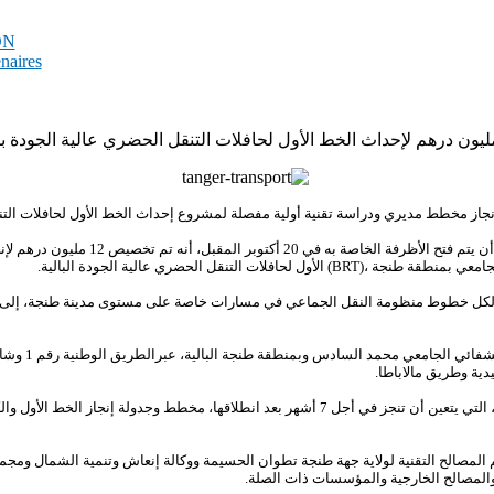
PDN
enaires
جاز مخطط مديري ودراسة تقنية أولية مفصلة لمشروع إحداث الخط الأول لحافلات التن
وأبرز طلب العروض الخاص بالمشروع، الذي ينتظ
والذي سيربط المستشفى الجامعي بمنطقة طنجة ،(
ل خطوط منظومة النقل الجماعي في مسارات خاصة على مستوى مدينة طنجة، إلى جان
ومن المنتظر أن
دية وطريق مالاباطا
وحسب المصدر نفسه، ستحدد هذه الدراسة التقنية، التي يتعين أن تنجز في أجل 7 أشهر بعد انطلاقها، م
مصالح التقنية لولاية جهة طنجة تطوان الحسيمة ووكالة إنعاش وتنمية الشمال ومجمو
 والمصالح الخارجية والمؤسسات ذات الصلة