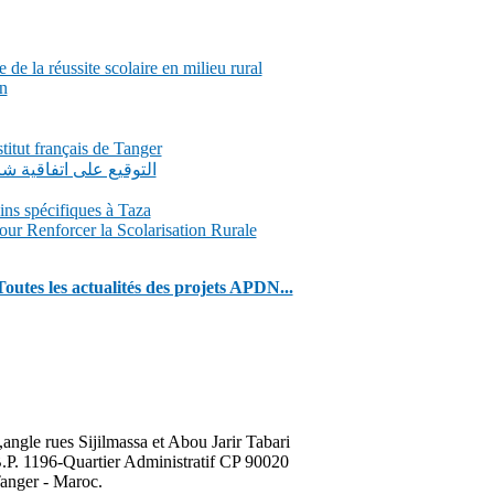
de la réussite scolaire en milieu rural
n
itut français de Tanger
التوقيع على اتفاقية 
ns spécifiques à Taza
our Renforcer la Scolarisation Rurale
Toutes les actualités des projets APDN...
,angle rues Sijilmassa et Abou Jarir Tabari
.P. 1196-Quartier Administratif CP 90020
anger - Maroc.