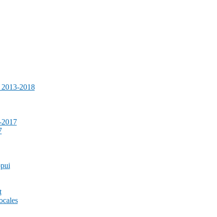
e 2013-2018
-2017
7
ppui
t
ocales