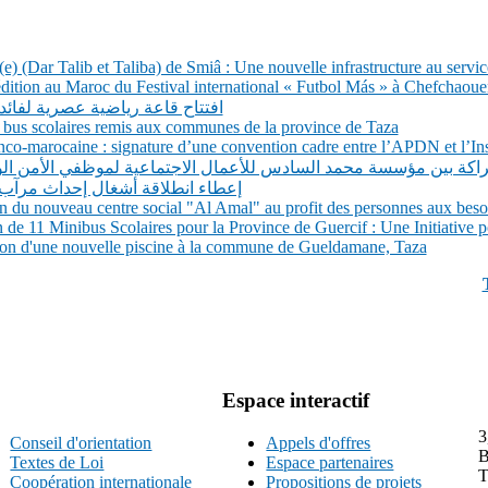
e) (Dar Talib et Taliba) de Smiâ : Une nouvelle infrastructure au service 
tion au Maroc du Festival international « Futbol Más » à Chefchaoue
افتتاح قاعة رياضية عصرية لفائد
 28 bus scolaires remis aux communes de la province de Taza
co-marocaine : signature d’une convention cadre entre l’APDN et l’Inst
شراكة بين مؤسسة محمد السادس للأعمال الاجتماعية لموظفي الأمن ال
إعطاء انطلاقة أشغال إحداث مرآب
du nouveau centre social "Al Amal" au profit des personnes aux besoi
e 11 Minibus Scolaires pour la Province de Guercif : Une Initiative p
on d'une nouvelle piscine à la commune de Gueldamane, Taza
Espace interactif
3
Conseil d'orientation
Appels d'offres
B
Textes de Loi
Espace partenaires
T
Coopération internationale
Propositions de projets