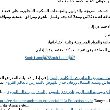
²
كمساحة مغطاة.
جماعة المريجة والدواوير والتجمعات السكنية
المجاورة
، ع
لى فضاءات
ضافة لعدة دكاكين ومحلا للذبيحة وغسل اللحوم ومرافق الصحية ومواقف
لاجتماعي إلى:
ر،
ئية والمواد المعروضة وتلبية احتياجاتها،
ل
الجماعة وفي تنمية الحركة الاقتصادية بالإقليم.
للمعرض الغذائي في أليكانتي باسبانيا
عاش وتنمية الشمال ورهان جدي للنهوض بالتمدرس بالعالم القروي
بمن
اش وتنمية الشمال ورهان جدي للنهوض بالتمدرس بالعالم القروي
بمنا
u siège du commandement provincial de la Protection civile
Tanger – 
 Fahs-Anjra a été...