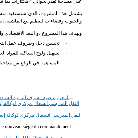
على مساحة تقدر بحوالي 4 هكتارات بما فيها حوالي 321 م
يشتمل هذا المشروع، الذي ستستفيد منه
والحبوب وفضاءات لتنظيم بيع الماشية، إ
ويهدف هذا المشروع ذو البعد الاقتصادي وا
-
تحسين دخل وظروف عمل التجا
-
تسهيل ولوج الساكنة للمواد الغذا
-
المساهمة في الرفع من
مداخي
في إطار فعاليات المعرض الغذائي لأليكانتي الذي تنظمه محافظة...
المغرب، ضيف شرف الدورة السادسة 
النقل المدرسي انشغال مركزي لوكالة إن
النقل المدرسي انشغال مركزي لوكالة إنع
Le nouveau siège du commandement
قامت وكالة إنعاش وتنمية الشمال، يوم الثلاثاء 28...
مشروع اقتناء 19 حافلة للنقل المدرسي لفائدة الجماعات القروية التابعة لإقليم جرسيف