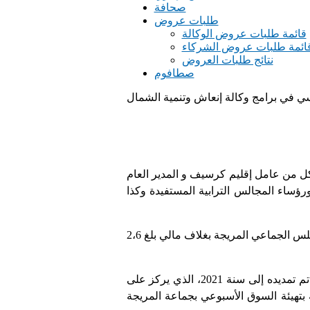
صحافة
طلبات عروض
قائمة طلبات عروض الوكالة
ائمة طلبات عروض الشركاء
نتائج طلبات العروض
صطافوم
سي في برامج وكالة إنعاش وتنمية الشمال
يجة بحضور كل من عامل إقليم كرسيف و المدير العام
رؤساء المجالس الترابية المستفيدة وكذا
ويندرج هذا المشروع في إطار اتفاقية شراكة أبرمت بين وكالة إنعاش وتنمية الشمال عمالة إقليم جرسيف والمجلس الجماعي المريجة بغلاف مالي بلغ 2،6
وتماشيا مع استراتيجيتها التنموية المندمجة، وطبقا للمخطط التنموي الإقليمي برسم الفترة 2013 – 2017 والذي تم تمديده إلى سنة 2021، الذي يركز على
 بتهيئة السوق الأسبوعي بجماعة المريجة