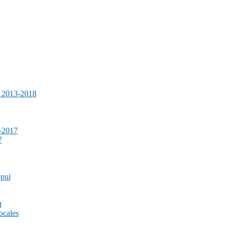
e 2013-2018
-2017
7
ppui
t
ocales