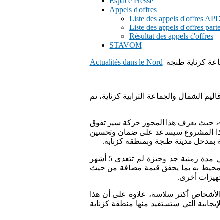
Espace Presse
Appels d'offres
Liste des appels d'offres A
Liste des appels d'offres part
Résultat des appels d'offres
STAVOM
اعة كزناية طنجة
Actualités dans le Nord
ليم الشمال والجماعة الترابية كزناية، تم
يقع هذا الممر بين مدارين على مستوى تقاطع الطريق الوطنية رقم 1 والطريقين الإقليميين رقم 4600 ورقم 4601، حيث يعرف هذا المحور حركة سير تفوق
ارة في الساعة تقريبا، وعليه فان هذا المشروع سيساعد على ضمان وتحسين
ة بمدخل مدينة طنجة وبمنطقة كزناية.
وفي هذا الصدد، تجدر الإشارة الى ان الكلفة الاجمالية للمشروع تناهز 120 مليون درهم، حيث انه تم انجازها في مدة زمنية جد وجيزة لم تتعدى 5 أشهر
ل المحيط به بما يحقق قيمة مضافة من حيث
جهيزات أخرى.
الأشخاص أكثر سلاسة، علاوة على أن هذا
يجابية التي ستستفيد منها منطقة كزناية