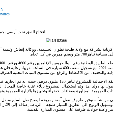
PDN
enaires
افتتاح النفق تحت أرضي بجم
كزناية بشراكة مع ولاية طنجة تطوان الحسيمة، ووكالة إنعاش وتنمية أقا
يضم ممرين في كل اتجاه.
48000 سيارة في اليوم حسب احصائيات سنة 2021 مع تسجيل سقف 400 سي
رقية والتخفيف من الاكتظاظ والرفع من مستوى البنيات التحتية الطرقي
لمعمول بها دوليا. هذا وتم استكمال المشروع بإيلاء عناية خاصة للمجا
احات العمومية المجاورة بفضاءات خضراء وتجهيزها بالإنارة العمومية وت
ي من شأنه توفير ظروف تنقل آمنة ومريحة ليصبح نقل السلع وتنقل 
سهيل الولوج الى الطريق السيار طنجة – الرباط. إضافة إلى الآثار الإ
سير وعدة حوادث طرقية على مستوى المدارة القديمة.