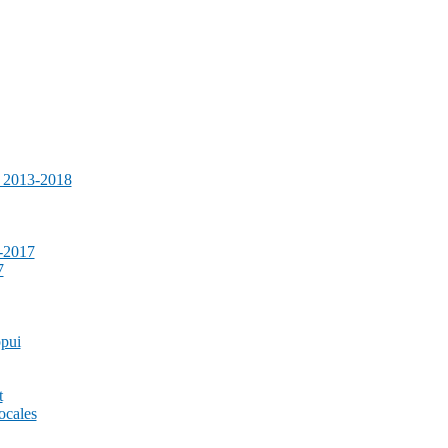
e 2013-2018
-2017
7
ppui
t
ocales