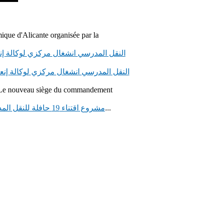
ique d'Alicante organisée par la
النقل المدرسي انشغال مركزي لوكالة إن
النقل المدرسي انشغال مركزي لوكالة إنع
Le nouveau siège du commandement
قامت وكالة إنعاش وتنمية الشمال، يوم الثلاثاء 28...
مشروع اقتناء 19 حافلة للنقل المدرسي لفائدة الجماعات القروية التابعة لإقليم جرسيف