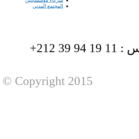
شركاء مؤسساتيين
المجتمع المدني
هاتف : 90/88 32 94 39 212+ فاكس : 11 19 94 39 212+
© Copyright 2015