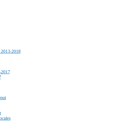
e 2013-2018
-2017
7
ppui
t
ocales