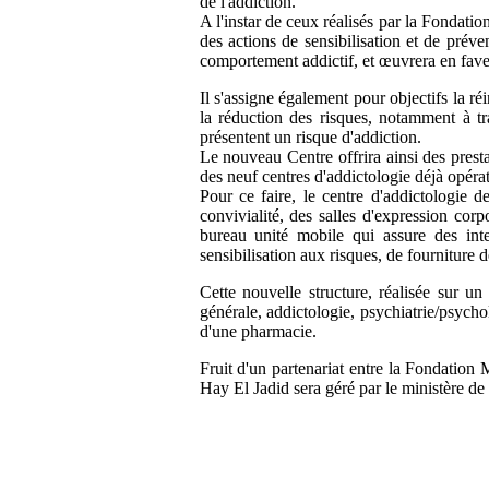
de l'addiction.
A l'instar de ceux réalisés par la Fondat
des actions de sensibilisation et de préve
comportement addictif, et œuvrera en faveu
Il s'assigne également pour objectifs la r
la réduction des risques, notamment à t
présentent un risque d'addiction.
Le nouveau Centre offrira ainsi des presta
des neuf centres d'addictologie déjà opér
Pour ce faire, le centre d'addictologie
convivialité, des salles d'expression co
bureau unité mobile qui assure des int
sensibilisation aux risques, de fourniture 
Cette nouvelle structure, réalisée sur u
générale, addictologie, psychiatrie/psych
d'une pharmacie.
Fruit d'un partenariat entre la Fondation 
Hay El Jadid sera géré par le ministère de