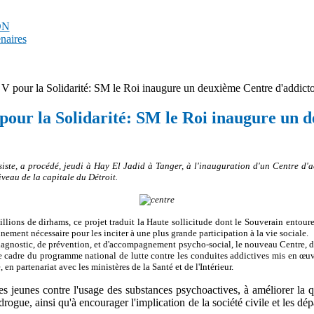
PDN
enaires
pour la Solidarité: SM le Roi inaugure un deuxième Centre d'addicto
ur la Solidarité: SM le Roi inaugure un 
ste, a procédé, jeudi à Hay El Jadid à Tanger, à l'inauguration d'un Centre d'ad
eau de la capitale du Détroit.
llions de dirhams, ce projet traduit la Haute sollicitude dont le Souverain entoure
nnement nécessaire pour les inciter à une plus grande participation à la vie sociale.
 diagnostic, de prévention, et d'accompagnement psycho-social, le nouveau Centre, d
e cadre du programme national de lutte contre les conduites addictives mis en œu
 partenariat avec les ministères de la Santé et de l'Intérieur.
 jeunes contre l'usage des substances psychoactives, à améliorer la q
drogue, ainsi qu'à encourager l'implication de la société civile et les 