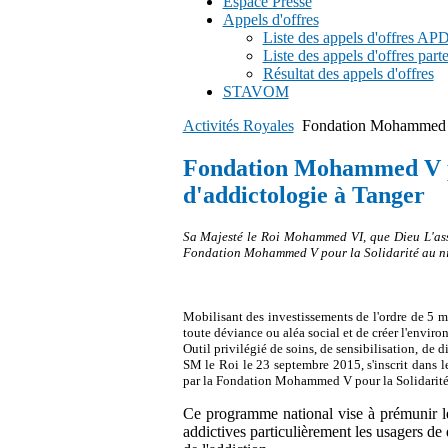
Espace Presse
Appels d'offres
Liste des appels d'offres A
Liste des appels d'offres part
Résultat des appels d'offres
STAVOM
Activités Royales
Fondation Mohammed V 
Fondation Mohammed V po
d'addictologie à Tanger
Sa Majesté le Roi Mohammed VI, que Dieu L'assi
Fondation Mohammed V pour la Solidarité au niv
Mobilisant des investissements de l'ordre de 5 mi
toute déviance ou aléa social et de créer l'enviro
Outil privilégié de soins, de sensibilisation, de
SM le Roi le 23 septembre 2015, s'inscrit dans l
par la Fondation Mohammed V pour la Solidarité, en
Ce programme national vise à prémunir les
addictives particulièrement les usagers de 