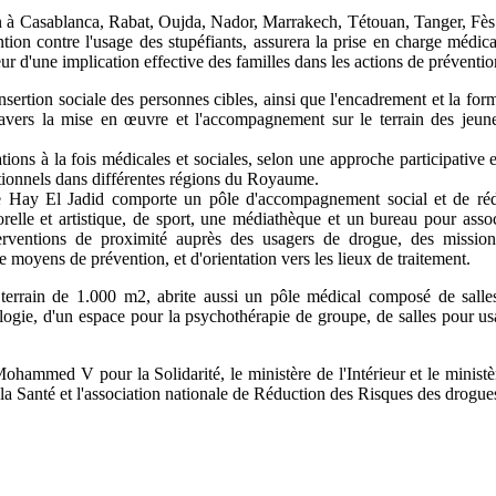
ion à Casablanca, Rabat, Oujda, Nador, Marrakech, Tétouan, Tanger, Fè
ntion contre l'usage des stupéfiants, assurera la prise en charge médic
r d'une implication effective des familles dans les actions de préventio
éinsertion sociale des personnes cibles, ainsi que l'encadrement et la fo
ravers la mise en œuvre et l'accompagnement sur le terrain des je
tions à la fois médicales et sociales, selon une approche participative e
ationnels dans différentes régions du Royaume.
 de Hay El Jadid comporte un pôle d'accompagnement social et de réd
rporelle et artistique, de sport, une médiathèque et un bureau pour as
erventions de proximité auprès des usagers de drogue, des missions
de moyens de prévention, et d'orientation vers les lieux de traitement.
n terrain de 1.000 m2, abrite aussi un pôle médical composé de sall
ologie, d'un espace pour la psychothérapie de groupe, de salles pour us
Mohammed V pour la Solidarité, le ministère de l'Intérieur et le ministè
 la Santé et l'association nationale de Réduction des Risques des drogue