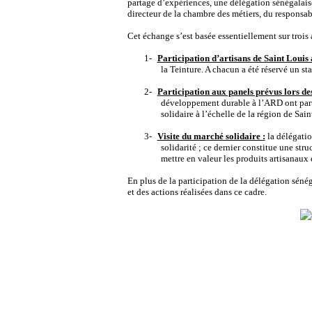
partage d’expériences, une délégation sénégalai
directeur de la chambre des métiers, du responsab
Cet échange s’est basée essentiellement sur trois 
1-
Participation d’artisans de Saint Louis 
la Teinture. A chacun a été réservé un st
2-
Participation aux panels prévus lors des
développement durable à l’ARD ont partic
solidaire à l’échelle de la région de Sai
3-
Visite du marché solidaire :
la délégatio
solidarité ; ce dernier constitue une st
mettre en valeur les produits artisanaux
En plus de la participation de la délégation séné
et des actions réalisées dans ce cadre.