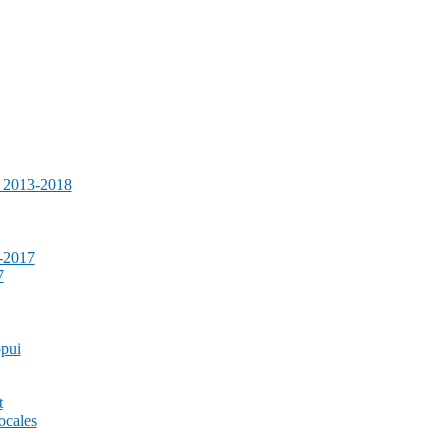
e 2013-2018
-2017
7
ppui
t
ocales