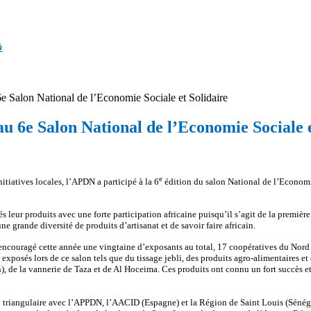
ق
e Salon National de l’Economie Sociale et Solidaire
u 6e Salon National de l’Economie Sociale e
e
itiatives locales, l’APDN a participé à la 6
édition du salon National de l’Economi
s leur produits avec une forte participation africaine puisqu’il s’agit de la premiè
 grande diversité de produits d’artisanat et de savoir faire africain.
ncouragé cette année une vingtaine d’exposants au total, 17 coopératives du Nord
 exposés lors de ce salon tels que du tissage jebli, des produits agro-alimentaires 
 de la vannerie de Taza et de Al Hoceima. Ces produits ont connu un fort succès et
n triangulaire avec l’APPDN, l’AACID (Espagne) et la Région de Saint Louis (Sénéga