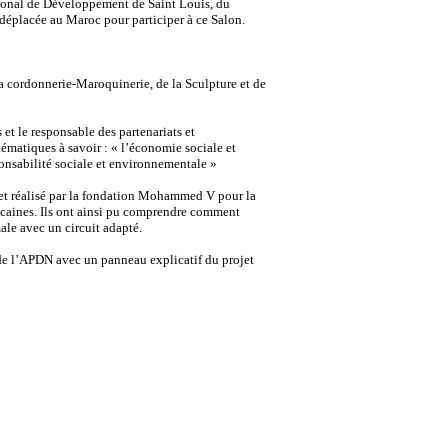
gional de Développement de Saint Louis, du
 déplacée au Maroc pour participer à ce Salon.
la cordonnerie-Maroquinerie, de la Sculpture et de
t le responsable des partenariats et
ématiques à savoir : « l’économie sociale et
sponsabilité sociale et environnementale »
é et réalisé par la fondation Mohammed V pour la
rocaines. Ils ont ainsi pu comprendre comment
ale avec un circuit adapté.
l de l’APDN avec un panneau explicatif du projet