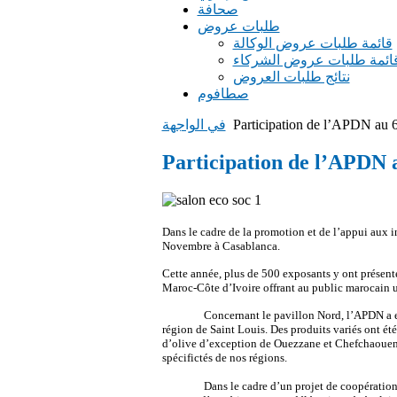
صحافة
طلبات عروض
قائمة طلبات عروض الوكالة
ائمة طلبات عروض الشركاء
نتائج طلبات العروض
صطافوم
Participation de l’APDN au 6
في الواجهة
Participation de l’APDN a
Dans le cadre de la promotion et de l’appui aux in
Novembre à Casablanca.
Cette année, plus de 500 exposants y ont présenté
Maroc-Côte d’Ivoire offrant au public marocain une
Concernant le pavillon Nord, l’APDN a e
région de Saint Louis. Des produits variés ont été
d’olive d’exception de Ouezzane et Chefchaouen),
spécifictés de nos régions.
Dans le cadre d’un projet de coopératio