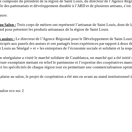
se composée du président de la région de Saint Louis, du directeur de l’Agence Ré
le des partenariats et développement durable à l’ARD et de plusieurs artisans, s’est
axes:
au Salon :
Trois corps de métiers ont représenté l’artisanat de Saint Louis, dont de 
and pour présenter les produits artisanaux de la région de Saint Louis.
 assises :
Le directeur de l’Agence Régional pour le Développement de Saint Louis e
ipés aux panels des assises et ont partagés leurs expériences par rapport à deux th
nt Louis au Sénégal » et « les entreprises de l’économie sociale et solidaire et la re
n sénégalaise a visité le marché solidaire de Casablanca, un marché qui a été initi
ructure exemplaire mettant en relief le patrimoine et l’expertise des coopératives ma
 et les spécificités de chaque région tout en permettant une commercialisation optim
galaise au salon, le projet de coopération a été mis en avant au stand institutionne