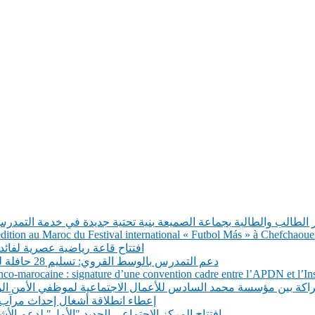
 الطالب والطالبة بجماعة الصميعة بنية تحتية جديدة في خدمة التمدر
tion au Maroc du Festival international « Futbol Más » à Chefchaoue
افتتاح قاعة رياضية عصرية لفائد
دعم التمدرس بالوسط القروي: تسليم 28 حافلة للنقل المدرسي لجماعات إقليم تازة
co-marocaine : signature d’une convention cadre entre l’APDN et l’Inst
شراكة بين مؤسسة محمد السادس للأعمال الاجتماعية لموظفي الأمن ال
إعطاء انطلاقة أشغال إحداث مرآب
افتتاح المركز الاجتماعي الجديد "الأمل" لدعم الأ