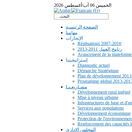
الخميس
06
آب/أغسطس
2026
الصفحة الرئيسية
مهامنا
الإنجازات
Réalisations 2007-2010
رنامج العمل 2011-2013
Avancement de la plateform
إستراتيجيتنا
Diagnostic actuel
Démarche Stratégique
Plan de développement 2013
Programme global 2013-201
مشـاريعـنـا
Développement rural intégré
Mise à niveau urbaine
Infrastructures de base et d'a
Services aux populations
Développement économique
Protection de l'environnemen
Renforcement des capacités l
المجلس الإداري