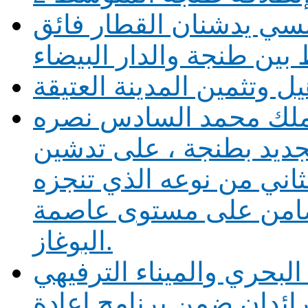
نسي يدشنان القطار فائق
 بين طنجة والدار البيضاء
 وتثمين المدينة العتيقة
ملك محمد السادس نصره
لجديد بطنجة ، على تدشين
ثاني من نوعه الذي تنجزه
امن على مستوى عاصمة
البوغاز.
البحري والميناء الترفيهي
ائدان ضمن برنامج إعادة