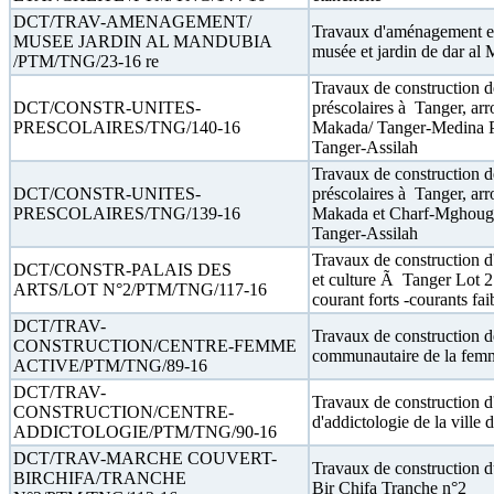
DCT/TRAV-AMENAGEMENT/
Travaux d'aménagement et
MUSEE JARDIN AL MANDUBIA
musée et jardin de dar al
/PTM/TNG/23-16 re
Travaux de construction de
DCT/CONSTR-UNITES-
préscolaires à Tanger, ar
PRESCOLAIRES/TNG/140-16
Makada/ Tanger-Medina P
Tanger-Assilah
Travaux de construction de
DCT/CONSTR-UNITES-
préscolaires à Tanger, ar
PRESCOLAIRES/TNG/139-16
Makada et Charf-Mghough
Tanger-Assilah
Travaux de construction d'
DCT/CONSTR-PALAIS DES
et culture Ã Tanger Lot 2 :
ARTS/LOT N°2/PTM/TNG/117-16
courant forts -courants fai
DCT/TRAV-
Travaux de construction d
CONSTRUCTION/CENTRE-FEMME
communautaire de la fem
ACTIVE/PTM/TNG/89-16
DCT/TRAV-
Travaux de construction d
CONSTRUCTION/CENTRE-
d'addictologie de la ville 
ADDICTOLOGIE/PTM/TNG/90-16
DCT/TRAV-MARCHE COUVERT-
Travaux de construction 
BIRCHIFA/TRANCHE
Bir Chifa Tranche n°2