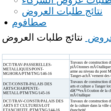
نتائج طلبات العروض
صطافوم
عروض
نتائج طلبات العروض
N° appel d'offre
Objet
Travaux de construction d
DCT/TRAV-PASSERELLES-
piÃ©tonnes mÃ©tallique
METALLIQUES/PONT-
arme au niveau du pont
MGHORA/PTM/TNG/146-16
Tanger-achÃ¨vement des 
Travaux de construction 
DCT/CONSTR-PALAIS DES
arts et culture a Tanger lo
ARTS/CHARPENTE-
dâ€™exÃ©cution de la c
METALL/PTM/TNG/145-16
mÃ©tallique
DCT/TRAV-CONSTR/PALAIS DES
Travaux de construction du
ARTS ET CULTURES/LOT
de la culture dans la ville 
ETANCHEITE /PTM/TNG/144-16
étancheité