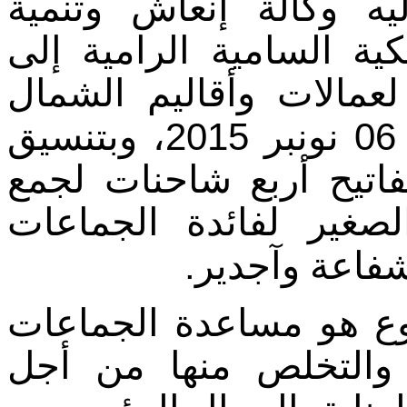
ليه وكالة إنعاش وتنمية
ية السامية الرامية إلى
 لعمالات وأقاليم الشمال
2015
06
نونبر
، و
بتنسيق
اتيح أربع شاحنات لجمع
لصغير لفائدة الجماعات
.
شفاعة وآجدير
وع هو مساعدة الجماعات
ت والتخلص منها من أجل