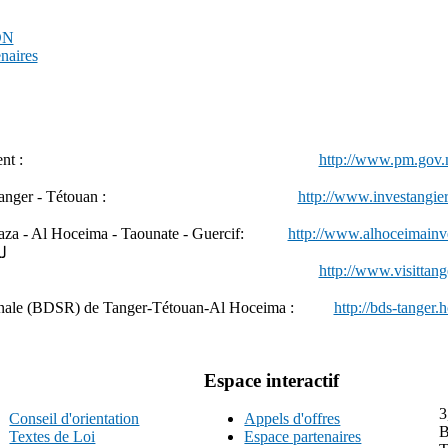
PDN
enaires
chef du Gouvernement :
http://w
estissement Tanger - Tétouan :
http://www.investangie
aza - Al Hoceima - Taounate - Guercif
:
http://www.alhoceimainv
لل
onal du Tourisme :
http://www.visittang
المج
régionale (BDSR) de Tanger-Tétouan-Al Hoceima :
http://bds-tanger.
Espace interactif
3
Conseil d'orientation
Appels d'offres
B
Textes de Loi
Espace partenaires