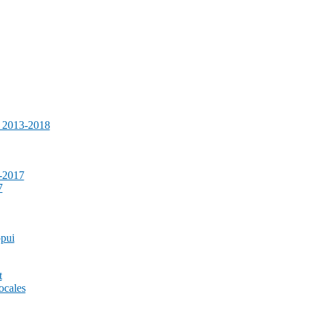
e 2013-2018
-2017
7
ppui
t
ocales