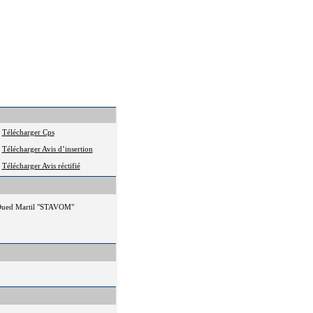
Télécharger Cps
Télécharger Avis d’insertion
Télécharger Avis réctifié
de Oued Martil "STAVOM"