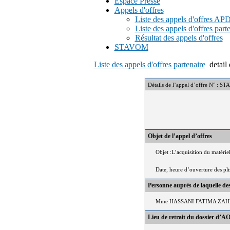
Espace Presse
Appels d'offres
Liste des appels d'offres A
Liste des appels d'offres part
Résultat des appels d'offres
STAVOM
Liste des appels d'offres partenaire
detai
Détails de l’appel d’offre N° : 
Objet de l’appel d’offres
Objet :L’acquisition du matéri
Date, heure d’ouverture des pl
Personne auprès de laquelle d
Mme HASSANI FATIMA ZAHRA /
Lieu de retrait du dossier d’AO