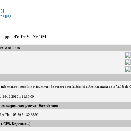
PDN
enaires
l d'appel d'offre STAVOM
STAVOM/08-2016
el informatique, mobilier et fourniture de bureau pour la Société d'Aménagement de la Vallée 
is :14/12/2016 à 11:00:00
es renseignements peuvent être obtenus
 Tel : 05 39 94 32 88/90
 ( CPS, Règlement..)