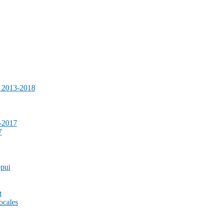
e 2013-2018
-2017
7
ppui
t
ocales