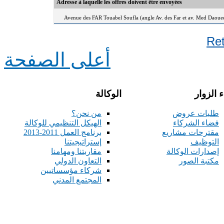
Adresse à laquelle les offres doivent être envoyées
Avenue des FAR Touabel Soufla (angle Av. des Far et av. Med Daou
Re
أعلى الصفحة
 الزوار
الوكالة
طلبات عروض
من نحن؟
فضاء الشركاء
الهيكل التنظيمي للوكالة
مقترحات مشاريع
برنامج العمل 2011-2013
التوظيف
إستراتيجيتنا
إصدارات الوكالة
مقاربتنا ومهامنا
مكتبة الصور
التعاون الدولي
شركاء مؤسساتيين
المجتمع المدني