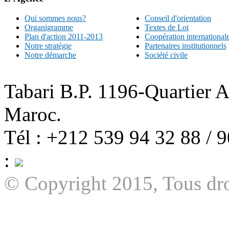
Qui sommes nous?
Conseil d'orientation
Organigramme
Textes de Loi
Plan d'action 2011-2013
Coopération international
Notre stratégie
Partenaires institutionnels
Notre démarche
Société civile
Tabari B.P. 1196-Quartier 
Maroc.
Tél : +212 539 94 32 88 / 
:
© Copyright 2015, Tous dro