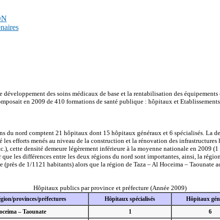
PDN
enaires
e développement des soins médicaux de base et la rentabilisation des équipements et 
omposait en 2009 de 410 formations de santé publique : hôpitaux et Etablissements
ons du nord comptent 21 hôpitaux dont 15 hôpitaux généraux et 6 spécialisés. La dens
é les efforts menés au niveau de la construction et la rénovation des infrastructur
c.), cette densité demeure légèrement inférieure à la moyenne nationale en 2009 (1 
er que les différences entre les deux régions du nord sont importantes, ainsi, la régi
le (près de 1/1121 habitants) alors que la région de Taza – Al Hoceima – Taounate a
Hôpitaux publics par province et préfecture (Année 2009)
gion/provinces/préfectures
Hôpitaux spécialisés
Hôpitaux gé
Hoceima – Taounate
1
6