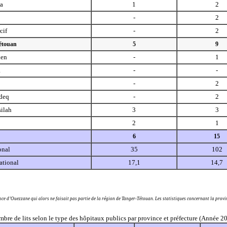
a
1
2
-
2
cif
-
2
étouan
5
9
uen
-
1
a
-
-
-
2
deq
-
2
ilah
3
3
2
1
6
15
onal
35
102
ational
17,1
14,7
nce d’Ouezzane qui alors ne faisait pas partie de la région de Tanger-Tétouan. Les statistiques concernant la provin
bre de lits selon le type des hôpitaux publics par province et préfecture (Année 2