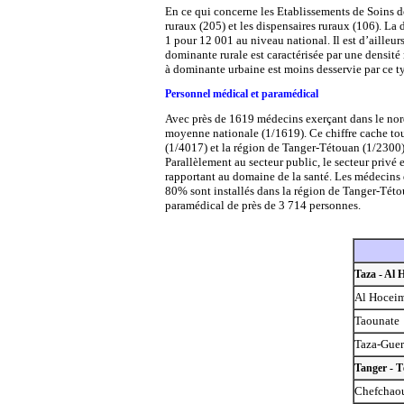
En ce qui concerne les Etablissements de Soins de
ruraux (205) et les dispensaires ruraux (106). L
1 pour 12 001 au niveau national. Il est d’ailleur
dominante rurale est caractérisée par une densit
à dominante urbaine est moins desservie par ce ty
Personnel médical et paramédical
Avec près de 1619 médecins exerçant dans le nor
moyenne nationale (1/1619). Ce chiffre cache tout
(1/4017) et la région de Tanger-Tétouan (1/2300)
Parallèlement au secteur public, le secteur privé 
rapportant au domaine de la santé. Les médecins
80% sont installés dans la région de Tanger-Této
paramédical de près de 3 714 personnes.
Taza - Al 
Al Hocei
Taounate
Taza-Guer
Tanger - 
Chefchao