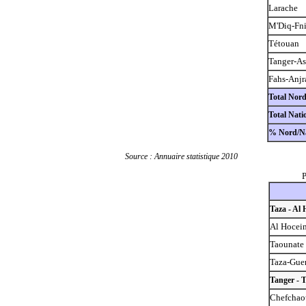
Larache
M'Diq-Fn
Tétouan
Tanger-As
Fahs-Anjr
Total Nor
Total Nati
% Nord/Na
Source : Annuaire statistique 2010
P
Taza - Al
Al Hocei
Taounate
Taza-Guer
Tanger - 
Chefchao