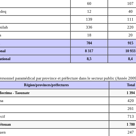
60
107
ideq
12
40
139
111
silah
336
220
a
18
20
d
704
915
onal
8 317
10 933
tional
8,5
8,4
ersonnel paramédical par province et préfecture dans le secteur public (Année 200
Région/provinces/préfectures
Total
 Hoceima - Taounate
1 394
ma
420
261
cif
713
Tétouan
1 780
uen
247