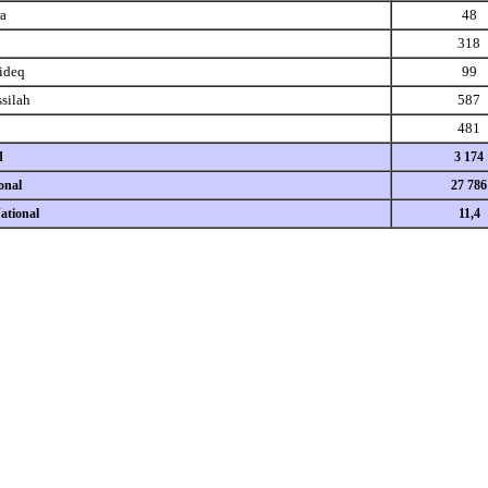
ra
48
318
ideq
99
silah
587
481
d
3 174
onal
27 786
ational
11,4