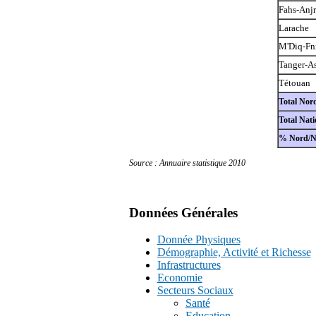
Fahs-Anj
Larache
M'Diq-Fn
Tanger-As
Tétouan
Total Nor
Total Nati
% Nord/N
Source : Annuaire statistique 2010
Données Générales
Donnée Physiques
Démographie, Activité et Richesse
Infrastructures
Economie
Secteurs Sociaux
Santé
Education