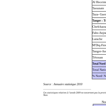
Al Hoceim
Taounate
Taza- Guer
Tanger – T
Chefchao
Fahs-Anjr
Larache
M'Diq-Fni
Tanger-Ass
Tétouan
Total Nord
Total Nati
% Nord/ N
Source : Annuaire statistique 2010
Ces statistiques relatives à l’année 2009 ne concernent pas la provi
Taza.
Nom