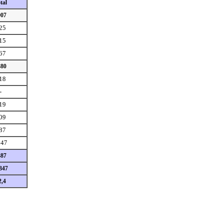
tal
007
25
15
67
380
18
-
19
09
87
047
387
347
2,4