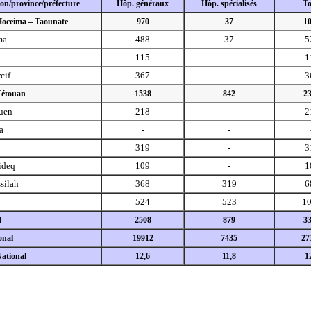
on/province/préfecture
Hôp. généraux
Hôp. spécialisés
To
 Hoceima – Taounate
970
37
1
ma
488
37
5
115
-
1
cif
367
-
3
Tétouan
1538
842
2
uen
218
-
2
a
-
-
319
-
3
ideq
109
-
1
silah
368
319
6
524
523
1
d
2508
879
3
onal
19912
7435
27
ational
12,6
11,8
1