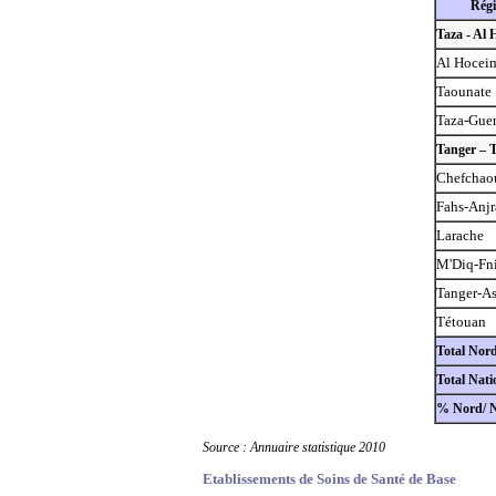
Régi
Taza - Al
Al Hocei
Taounate
Taza-Guer
Tanger – 
Chefchao
Fahs-Anjr
Larache
M'Diq-Fn
Tanger-As
Tétouan
Total Nor
Total Nati
% Nord/ N
Source : Annuaire statistique 2010
Etablissements de Soins de Santé de Base