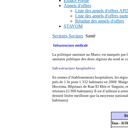
Espace Presse
Appels d'offres
Liste des appels d'offres A
Liste des appels d'offres part
Résultat des appels d'offres
STAVOM
Secteurs Sociaux
Santé
Infrastructure médicale
La politique sanitaire au Maroc est marquée par l
sanitaire publique des deux régions du nord se c
Infrastructure hospitalière
En termes d’établissements hospitaliers, les régi
près de 1 lit pour 1 332 habitants en 2009. Malgr
Hoceima, Hôpitaux de Ksar El Kbir et Targuist, et
retenues (1/300 habitants). Il est d’ailleurs à not
densité litière meilleure que la moyenne nationa
habitants).
Ré
Taza - Al 