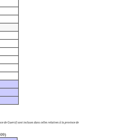
ce de Guercif sont incluses dans celles relatives à la province de
009)