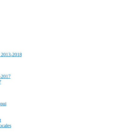
e 2013-2018
-2017
7
ppui
t
ocales