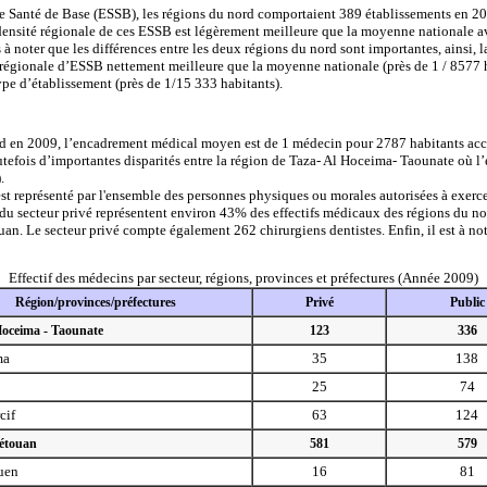
 Santé de Base (ESSB), les régions du nord comportaient 389 établissements en 2009 
a densité régionale de ces ESSB est légèrement meilleure que la moyenne nationale 
s à noter que les différences entre les deux régions du nord sont importantes, ainsi,
é régionale d’ESSB nettement meilleure que la moyenne nationale (près de 1 / 8577 
pe d’établissement (près de 1/15 333 habitants).
d en 2009, l’encadrement médical moyen est de 1 médecin pour 2787 habitants accus
efois d’importantes disparités entre la région de Taza- Al Hoceima- Taounate où l’
.
est représenté par l'ensemble des personnes physiques ou morales autorisées à exerce
 du secteur privé représentent environ 43% des effectifs médicaux des régions du 
uan. Le secteur privé compte également 262 chirurgiens dentistes. Enfin, il est à n
Effectif des médecins par secteur, régions, provinces et préfectures (Année 2009)
Région/provinces/préfectures
Privé
Public
Hoceima - Taounate
123
336
ma
35
138
25
74
cif
63
124
Tétouan
581
579
uen
16
81