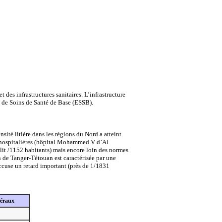
des infrastructures sanitaires. L’infrastructure
 de Soins de Santé de Base (ESSB).
ité litière dans les régions du Nord a atteint
es hospitalières (hôpital Mohammed V d’Al
lit /1152 habitants) mais encore loin des normes
on de Tanger-Tétouan est caractérisée par une
ccuse un retard important (près de 1/1831
néraux