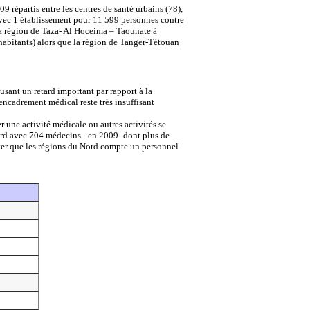
répartis entre les centres de santé urbains (78),
avec 1 établissement pour 11 599 personnes contre
 la région de Taza- Al Hoceima – Taounate à
habitants) alors que la région de Tanger-Tétouan
ant un retard important par rapport à la
encadrement médical reste très insuffisant
r une activité médicale ou autres activités se
nord avec 704 médecins –en 2009- dont plus de
oter que les régions du Nord compte un personnel