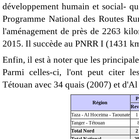
développement humain et social- que
Programme National des Routes Rura
l'aménagement de près de 2263 kilom
2015. Il succède au PNRR I (1431 km
Enfin, il est à noter que les principa
Parmi celles-ci, l'ont peut citer l
Tétouan avec 34 quais (2007) et d'A
P
Région
Rev
Taza - Al Hoceima - Taounate
1
Tanger - Tétouan
Total Nord
2
Total National
20