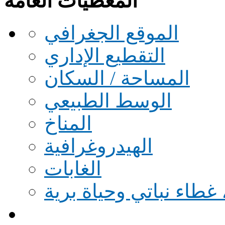
المعطيات العامة
الموقع الجغرافي
التقطيع الإداري
المساحة / السكان
الوسط الطبيعي
المناخ
الهيدروغرافية
الغابات
 غطاء نباتي وحياة برية