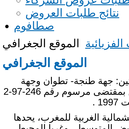
نتائج طلبات العروض
صطافوم
الفزيائية
الموقع الجغرافي
الموقع الجغرافي
تين: جهة طنجة- تطوان وجهة
تازة-الحسيمة-تاونات. لقد أحدثت الجهتين بمقتضى مرسوم رقم 246-97-2
لية الغربية للمغرب، يحدها
يض المتوسط ، وغربا المحيط