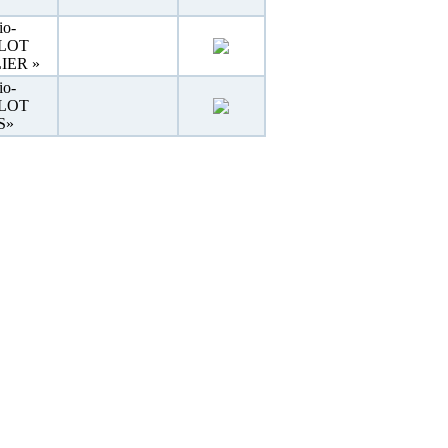
io-
« LOT
IER »
io-
« LOT
S»