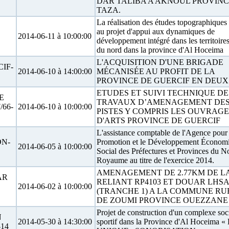
DAR TALIBA A AKNOUL PROVINC
TAZA.
La réalisation des études topographiques 
au projet d'appui aux dynamiques de
2014-06-11 à 10:00:00
développement intégré dans les territoire
du nord dans la province d'Al Hoceima
L'ACQUISITION D'UNE BRIGADE
IF-
2014-06-10 à 14:00:00
MÉCANISÉE AU PROFIT DE LA
PROVINCE DE GUERCIF EN DEUX
ETUDES ET SUIVI TECHNIQUE DE
E
TRAVAUX D’AMENAGEMENT DE
66-
2014-06-10 à 10:00:00
PISTES Y COMPRIS LES OUVRAGE
D'ARTS PROVINCE DE GUERCIF
L'assistance comptable de l'Agence pour 
DN-
Promotion et le Développement Économi
2014-06-05 à 10:00:00
Social des Préfectures et Provinces du N
Royaume au titre de l'exercice 2014.
AMENAGEMENT DE 2.77KM DE LA
AR
RELIANT RP4103 ET DOUAR LHS
2014-06-02 à 10:00:00
(TRANCHE 1) A LA COMMUNE R
DE ZOUMI PROVINCE OUEZZANE
Projet de construction d'un complexe soc
N
2014-05-30 à 14:30:00
sportif dans la Province d'Al Hoceima 
14