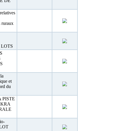
E DE
relatives
s ruraux
 LOTS
S
S
S
la
que et
ord du
 PISTE
AKRA
URALE
io-
« LOT