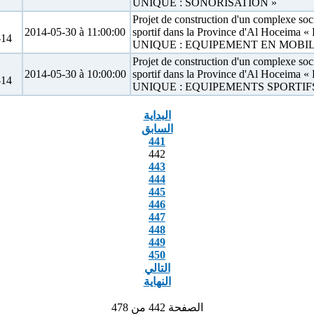
UNIQUE : SONORISATION »
Projet de construction d'un complexe soc
2014-05-30 à 11:00:00
sportif dans la Province d'Al Hoceima 
14
UNIQUE : EQUIPEMENT EN MOBIL
Projet de construction d'un complexe soc
2014-05-30 à 10:00:00
sportif dans la Province d'Al Hoceima 
14
UNIQUE : EQUIPEMENTS SPORTIF
البداية
السابق
441
442
443
444
445
446
447
448
449
450
التالي
النهاية
الصفحة 442 من 478