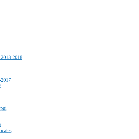
e 2013-2018
-2017
7
ppui
t
ocales