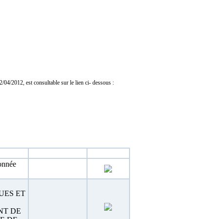
04/2012, est consultable sur le lien ci- dessous :
Estimation
Téléchargement
onnée
UES ET
NT DE