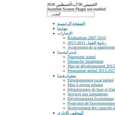
الخميس
06
آب/أغسطس
2026
Joomfish System Plugin not enabled
الصفحة الرئيسية
مهامنا
الإنجازات
Réalisations 2007-2010
رنامج العمل 2011-2013
Avancement de la plateform
إستراتيجيتنا
Diagnostic actuel
Démarche Stratégique
Plan de développement 2013
Programme global 2013-201
مشـاريعـنـا
Développement rural intégré
Mise à niveau urbaine
Infrastructures de base et d'a
Services aux populations
Développement économique
Protection de l'environnemen
Renforcement des capacités l
المجلس الإداري