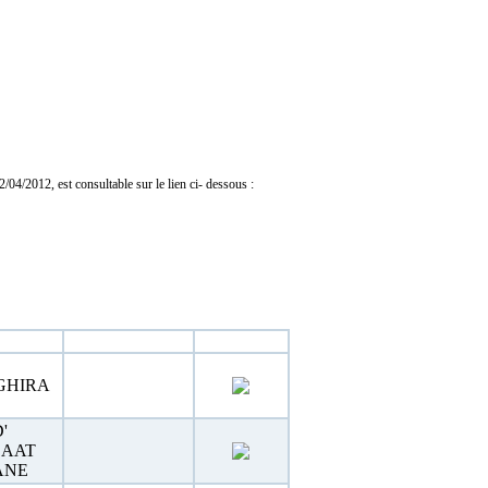
04/2012, est consultable sur le lien ci- dessous :
Estimation
Téléchargement
GHIRA
'
LAAT
ANE