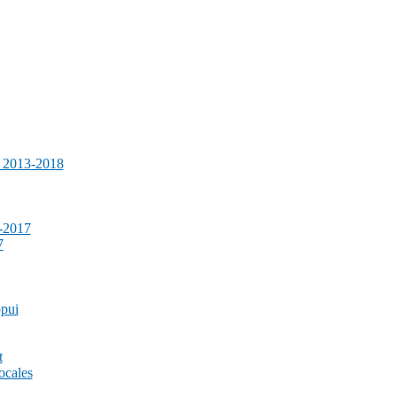
e 2013-2018
-2017
7
ppui
t
ocales