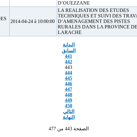
D’OUEZZANE
LA REALISATION DES ETUDES
TECHNIQUES ET SUIVI DES TRA
DES
2014-04-24 à 10:00:00
D’AMENAGEMENT DES PISTES
RURALES DANS LA PROVINCE D
LARACHE
البداية
السابق
441
442
443
444
445
446
447
448
449
450
التالي
النهاية
الصفحة 443 من 477