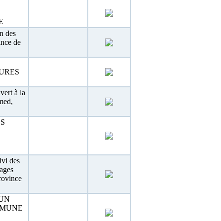
E
on des
ince de
TURES
ert à la
med,
S
ivi des
rages
rovince
UN
MMUNE