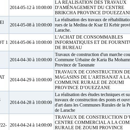
LA RÉALISATION DES TRAVAUX
2014-05-12 à 10:00:00
D'AMÉNAGEMENT DU CENTRE
BRIKCHA PROVINCE D'OUEZZAN
La réalisation des travaux de réhabilitati
El
2014-05-08 à 10:00:00
rues de la Medina de Ksar El Kebir prov
Larache.
L’ACHAT DE CONSOMMABLES
OT 1
2014-05-06 à 10:00:00
INFORMATIQUES ET DE FOURNI
DE BUREAU
Travaux de construction d'un marche couv
2014-04-30 à 10:00:00
Commune Urbaine de Karia Ba Moham
Province de Taounate
TRAVAUX DE CONSTRUCTION DE
AT
MAGASINS DE L’ARTISANAT A LA
2014-04-29 à 10:00:00
COMMUNE RURALE DE ZOUMI
PROVINCE D’OUEZZANE
La réalisation des études techniques et su
S
travaux de construction des ponts et ouv
2014-04-28 à 10:00:00
d'art dans les Communes Rurales de la P
de Larache
TRAVAUX DE CONSTRUCTION D’
CENTRE COMMERCIAL A LA CO
22-
2014-04-24 à 14:00:00
RURALE DE ZOUMI PROVINCE