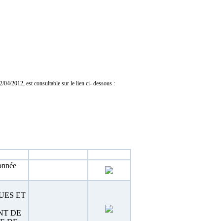
04/2012, est consultable sur le lien ci- dessous :
Estimation
Téléchargement
onnée
UES ET
NT DE