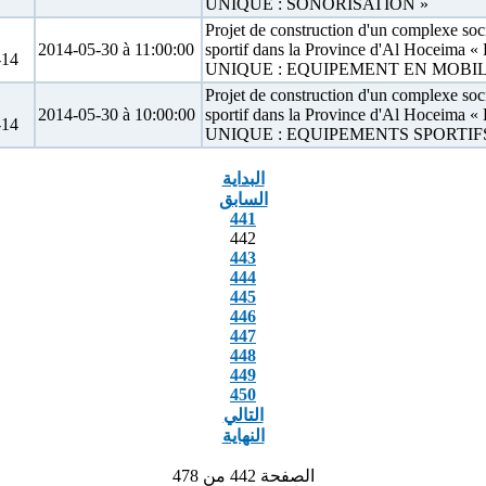
UNIQUE : SONORISATION »
Projet de construction d'un complexe soc
2014-05-30 à 11:00:00
sportif dans la Province d'Al Hoceima 
14
UNIQUE : EQUIPEMENT EN MOBIL
Projet de construction d'un complexe soc
2014-05-30 à 10:00:00
sportif dans la Province d'Al Hoceima 
14
UNIQUE : EQUIPEMENTS SPORTIF
البداية
السابق
441
442
443
444
445
446
447
448
449
450
التالي
النهاية
الصفحة 442 من 478