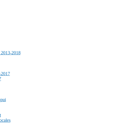
e 2013-2018
-2017
7
ppui
t
ocales