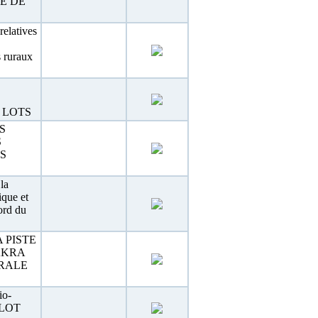
E DE
relatives
s ruraux
 LOTS
S
S
S
la
que et
ord du
 PISTE
AKRA
URALE
io-
« LOT