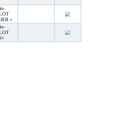
io-
« LOT
IER »
io-
« LOT
S»