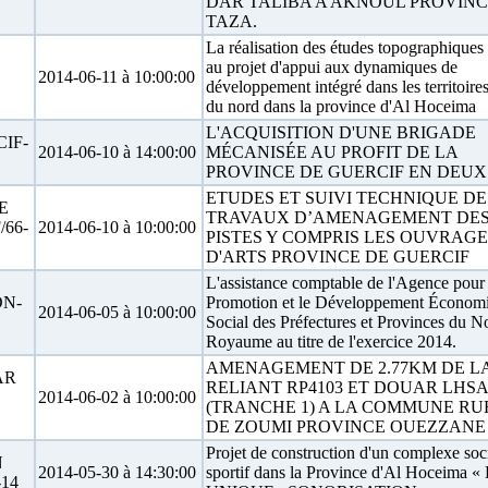
DAR TALIBA A AKNOUL PROVINC
TAZA.
La réalisation des études topographiques 
au projet d'appui aux dynamiques de
2014-06-11 à 10:00:00
développement intégré dans les territoire
du nord dans la province d'Al Hoceima
L'ACQUISITION D'UNE BRIGADE
IF-
2014-06-10 à 14:00:00
MÉCANISÉE AU PROFIT DE LA
PROVINCE DE GUERCIF EN DEUX
ETUDES ET SUIVI TECHNIQUE DE
E
TRAVAUX D’AMENAGEMENT DE
66-
2014-06-10 à 10:00:00
PISTES Y COMPRIS LES OUVRAGE
D'ARTS PROVINCE DE GUERCIF
L'assistance comptable de l'Agence pour 
DN-
Promotion et le Développement Économi
2014-06-05 à 10:00:00
Social des Préfectures et Provinces du N
Royaume au titre de l'exercice 2014.
AMENAGEMENT DE 2.77KM DE LA
AR
RELIANT RP4103 ET DOUAR LHS
2014-06-02 à 10:00:00
(TRANCHE 1) A LA COMMUNE R
DE ZOUMI PROVINCE OUEZZANE
Projet de construction d'un complexe soc
N
2014-05-30 à 14:30:00
sportif dans la Province d'Al Hoceima 
14