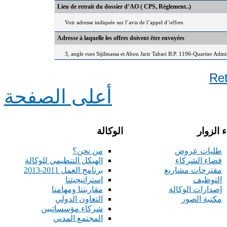
Lieu de retrait du dossier d’AO ( CPS, Règlement..)
Voir adresse indiquée sur l’avis de l’appel d’offres
Adresse à laquelle les offres doivent être envoyées
3, angle rues Sijilmassa et Abou Jarir Tabari B.P. 1196-Quartier Adm
Re
أعلى الصفحة
 الزوار
الوكالة
طلبات عروض
من نحن؟
فضاء الشركاء
الهيكل التنظيمي للوكالة
مقترحات مشاريع
برنامج العمل 2011-2013
التوظيف
إستراتيجيتنا
إصدارات الوكالة
مقاربتنا ومهامنا
مكتبة الصور
التعاون الدولي
شركاء مؤسساتيين
المجتمع المدني