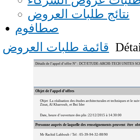
نتائج طلبات العروض
صطافوم
Détai
قائمة طلبات العروض
Détails de l’appel d’offre N° : DCT/ETUDE-ARCHI-TECH UNITES S
Objet de l’appel d’offres
Objet :La réalisation des études architecturales et techniques et le su
Zinat, Al Kharroub, et Bni Ider
Date, heure d’ouverture des plis :22/12/2015 à 14:30:00
Personne auprès de laquelle des renseignements peuvent être ob
Mr Rachid Lahboub / Tel : 05-39-94-32-88/90