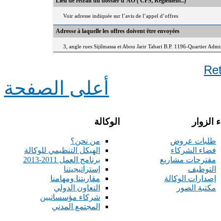
Lieu de retrait du dossier d’AO ( CPS, Règlement..)
Voir adresse indiquée sur l’avis de l’appel d’offres
Adresse à laquelle les offres doivent être envoyées
3, angle rues Sijilmassa et Abou Jarir Tabari B.P. 1196-Quartier Adm
Re
أعلى الصفحة
 الزوار
الوكالة
طلبات عروض
من نحن؟
فضاء الشركاء
الهيكل التنظيمي للوكالة
مقترحات مشاريع
برنامج العمل 2011-2013
التوظيف
إستراتيجيتنا
إصدارات الوكالة
مقاربتنا ومهامنا
مكتبة الصور
التعاون الدولي
شركاء مؤسساتيين
المجتمع المدني