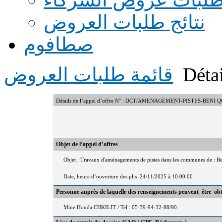
نتائج طلبات العروض
صطافوم
Détai
قائمة طلبات العروض
Détails de l’appel d’offre N° : DCT/AMENAGEMENT-PISTES-BE
Objet de l’appel d’offres
Objet : Travaux d'aménagements de pistes dans les communes de : B
Date, heure d’ouverture des plis :24/11/2025 à 10:00:00
Personne auprès de laquelle des renseignements peuvent être ob
Mme Houda CHKILIT / Tel : 05-39-94-32-88/90