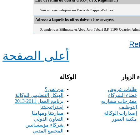
Lieu de retrait du dossier d’AO ( CPS, Règlement..)
Voir adresse indiquée sur l’avis de l’appel d’offres
Adresse à laquelle les offres doivent être envoyées
3, angle rues Sijilmassa et Abou Jarir Tabari B.P. 1196-Quartier Adm
Re
أعلى الصفحة
 الزوار
الوكالة
طلبات عروض
من نحن؟
فضاء الشركاء
الهيكل التنظيمي للوكالة
مقترحات مشاريع
برنامج العمل 2011-2013
التوظيف
إستراتيجيتنا
إصدارات الوكالة
مقاربتنا ومهامنا
مكتبة الصور
التعاون الدولي
شركاء مؤسساتيين
المجتمع المدني