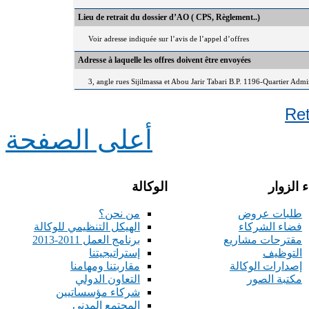
Lieu de retrait du dossier d’AO ( CPS, Règlement..)
Voir adresse indiquée sur l’avis de l’appel d’offres
Adresse à laquelle les offres doivent être envoyées
3, angle rues Sijilmassa et Abou Jarir Tabari B.P. 1196-Quartier Adm
Re
أعلى الصفحة
 الزوار
الوكالة
طلبات عروض
من نحن؟
فضاء الشركاء
الهيكل التنظيمي للوكالة
مقترحات مشاريع
برنامج العمل 2011-2013
التوظيف
إستراتيجيتنا
إصدارات الوكالة
مقاربتنا ومهامنا
مكتبة الصور
التعاون الدولي
شركاء مؤسساتيين
المجتمع المدني