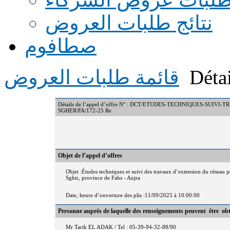
نتائج طلبات العروض
صطافوم
Détai
قائمة طلبات العروض
Détails de l’appel d’offre N° : DCT/ETUDES-TECHNIQUES-S
SGHER/FA/172-25 Re
Objet de l’appel d’offres
Objet :Études techniques et suivi des travaux d’extension du réseau
Sghir, province de Fahs - Anjra
Date, heure d’ouverture des plis :11/09/2025 à 10:00:00
Personne auprès de laquelle des renseignements peuvent être ob
Mr Tarik EL ADAK / Tel : 05-39-94-32-88/90