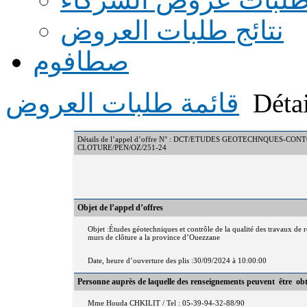
نتائج طلبات العروض
صطافوم
Détai
قائمة طلبات العروض
Détails de l’appel d’offre N° : DCT/ETUDES GEOTECHNQUES
CLOTURE/PEN/OZ/251-24
Objet de l’appel d’offres
Objet :Études géotechniques et contrôle de la qualité des travaux de r
murs de clôture a la province d’Ouezzane
Date, heure d’ouverture des plis :30/09/2024 à 10:00:00
Personne auprès de laquelle des renseignements peuvent être ob
Mme Houda CHKILIT / Tel : 05-39-94-32-88/90