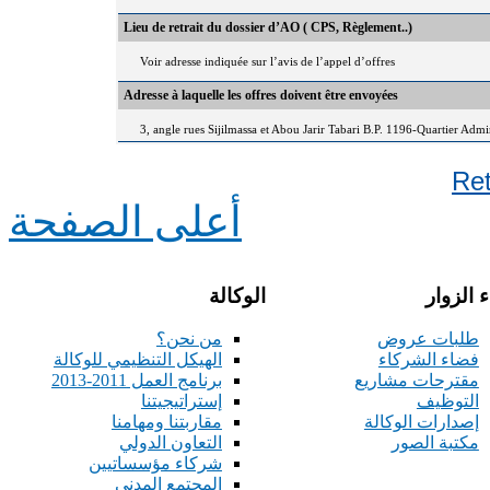
Lieu de retrait du dossier d’AO ( CPS, Règlement..)
Voir adresse indiquée sur l’avis de l’appel d’offres
Adresse à laquelle les offres doivent être envoyées
3, angle rues Sijilmassa et Abou Jarir Tabari B.P. 1196-Quartier Adm
Re
أعلى الصفحة
 الزوار
الوكالة
طلبات عروض
من نحن؟
فضاء الشركاء
الهيكل التنظيمي للوكالة
مقترحات مشاريع
برنامج العمل 2011-2013
التوظيف
إستراتيجيتنا
إصدارات الوكالة
مقاربتنا ومهامنا
مكتبة الصور
التعاون الدولي
شركاء مؤسساتيين
المجتمع المدني