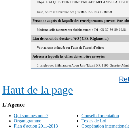
Objet :L’ACQUISITION D’UNE BRIGADE MECANISEE AU P
Date, heure d’ouverture des plis :06/01/2014 à 10:00:00
Personne auprès de laquelle des renseignements peuvent être ob
Mademoiselle fatimazohra abdelmoumni / Tel : 05-37-56-59-02/51
Lieu de retrait du dossier d’AO ( CPS, Règlement..)
Voir adresse indiquée sur l’avis de l’appel d’offres
Adresse à laquelle les offres doivent être envoyées
3, angle rues Sijilmassa et Abou Jarir Tabari B.P. 1196-Quartier Adm
Re
Haut de la page
L'Agence
Qui sommes nous?
Conseil d'orientation
Organigramme
Textes de Loi
Plan d'action 2011-2013
Coopération international