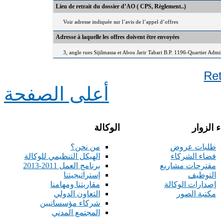
Lieu de retrait du dossier d’AO ( CPS, Règlement..)
Voir adresse indiquée sur l’avis de l’appel d’offres
Adresse à laquelle les offres doivent être envoyées
3, angle rues Sijilmassa et Abou Jarir Tabari B.P. 1196-Quartier Adm
Re
أعلى الصفحة
 الزوار
الوكالة
طلبات عروض
من نحن؟
فضاء الشركاء
الهيكل التنظيمي للوكالة
مقترحات مشاريع
برنامج العمل 2011-2013
التوظيف
إستراتيجيتنا
إصدارات الوكالة
مقاربتنا ومهامنا
مكتبة الصور
التعاون الدولي
شركاء مؤسساتيين
المجتمع المدني