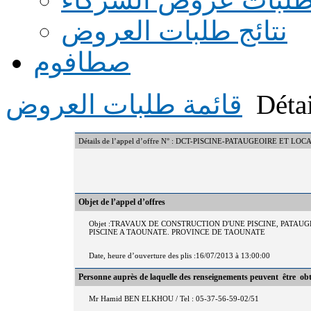
نتائج طلبات العروض
صطافوم
Détai
قائمة طلبات العروض
Détails de l’appel d’offre N° : DCT-PISCINE-PATAUGEOIRE ET 
Objet de l’appel d’offres
Objet :TRAVAUX DE CONSTRUCTION D'UNE PISCINE, PATAU
PISCINE A TAOUNATE. PROVINCE DE TAOUNATE
Date, heure d’ouverture des plis :16/07/2013 à 13:00:00
Personne auprès de laquelle des renseignements peuvent être ob
Mr Hamid BEN ELKHOU / Tel : 05-37-56-59-02/51