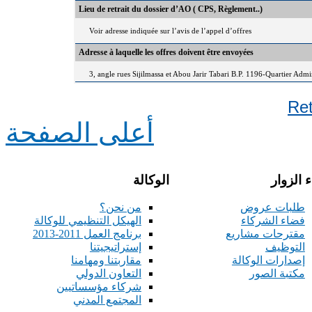
Lieu de retrait du dossier d’AO ( CPS, Règlement..)
Voir adresse indiquée sur l’avis de l’appel d’offres
Adresse à laquelle les offres doivent être envoyées
3, angle rues Sijilmassa et Abou Jarir Tabari B.P. 1196-Quartier Adm
Re
أعلى الصفحة
 الزوار
الوكالة
طلبات عروض
من نحن؟
فضاء الشركاء
الهيكل التنظيمي للوكالة
مقترحات مشاريع
برنامج العمل 2011-2013
التوظيف
إستراتيجيتنا
إصدارات الوكالة
مقاربتنا ومهامنا
مكتبة الصور
التعاون الدولي
شركاء مؤسساتيين
المجتمع المدني