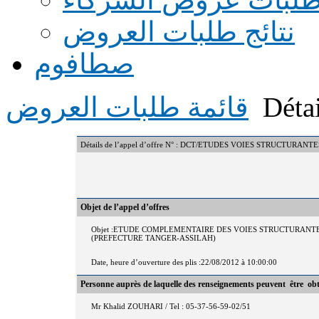
نتائج طلبات العروض
صطافوم
Détai
قائمة طلبات العروض
Détails de l’appel d’offre N° : DCT/ETUDES VOIES STRUCTURANTE
Objet de l’appel d’offres
Objet :ETUDE COMPLEMENTAIRE DES VOIES STRUCTURANT
(PREFECTURE TANGER-ASSILAH)
Date, heure d’ouverture des plis :22/08/2012 à 10:00:00
Personne auprès de laquelle des renseignements peuvent être ob
Mr Khalid ZOUHARI / Tel : 05-37-56-59-02/51