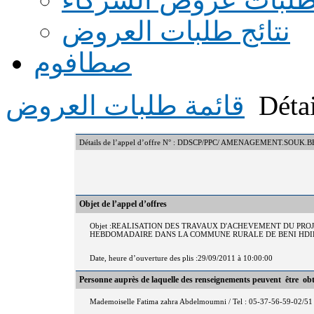
نتائج طلبات العروض
صطافوم
Détai
قائمة طلبات العروض
Détails de l’appel d’offre N° : DDSCP/PPC/ AMENAGEMENT.SOUK.
Objet de l’appel d’offres
Objet :REALISATION DES TRAVAUX D'ACHEVEMENT DU P
HEBDOMADAIRE DANS LA COMMUNE RURALE DE BENI HDIF
Date, heure d’ouverture des plis :29/09/2011 à 10:00:00
Personne auprès de laquelle des renseignements peuvent être ob
Mademoiselle Fatima zahra Abdelmoumni / Tel : 05-37-56-59-02/51