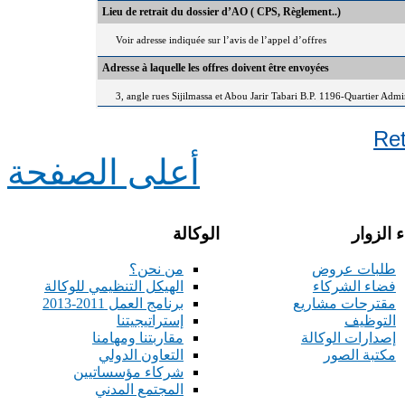
Lieu de retrait du dossier d’AO ( CPS, Règlement..)
Voir adresse indiquée sur l’avis de l’appel d’offres
Adresse à laquelle les offres doivent être envoyées
3, angle rues Sijilmassa et Abou Jarir Tabari B.P. 1196-Quartier Adm
Re
أعلى الصفحة
 الزوار
الوكالة
طلبات عروض
من نحن؟
فضاء الشركاء
الهيكل التنظيمي للوكالة
مقترحات مشاريع
برنامج العمل 2011-2013
التوظيف
إستراتيجيتنا
إصدارات الوكالة
مقاربتنا ومهامنا
مكتبة الصور
التعاون الدولي
شركاء مؤسساتيين
المجتمع المدني