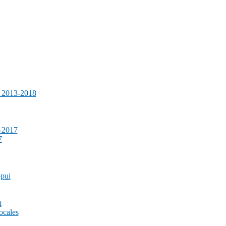
e 2013-2018
-2017
7
ppui
t
ocales