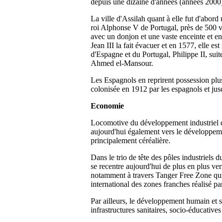
depuis une dizaine d'années (années 2000
La ville d'Assilah quant à elle fut d'abor
roi Alphonse V de Portugal, près de 500 vai
avec un donjon et une vaste enceinte et en
Jean III la fait évacuer et en 1577, elle e
d'Espagne et du Portugal, Philippe II, suite
Ahmed el-Mansour.
Les Espagnols en reprirent possession plus
colonisée en 1912 par les espagnols et jus
Economie
Locomotive du développement industriel de 
aujourd'hui également vers le développement
principalement céréalière.
Dans le trio de tête des pôles industriels 
se recentre aujourd'hui de plus en plus ve
notamment à travers Tanger Free Zone qui a
international des zones franches réalisé pa
Par ailleurs, le développement humain et 
infrastructures sanitaires, socio-éducative