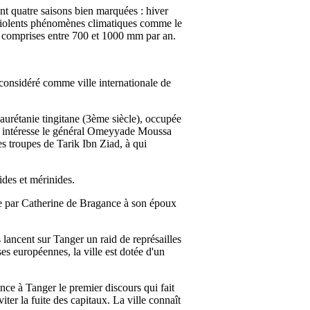
nt quatre saisons bien marquées : hiver
e violents phénomènes climatiques comme le
nt comprises entre 700 et 1000 mm par an.
 considéré comme ville internationale de
aurétanie tingitane (3ème siècle), occupée
le intéresse le général Omeyyade Moussa
s troupes de Tarik Ibn Ziad, à qui
ides et mérinides.
ée par Catherine de Bragance à son époux
lancent sur Tanger un raid de représailles
ses européennes, la ville est dotée d'un
e à Tanger le premier discours qui fait
er la fuite des capitaux. La ville connaît