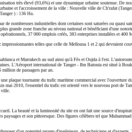
banisation très élevé (93,6%) et une dynamique urbaine soutenue. De nou
urbaine et l'accroissement de la ville : Nouvelle ville de Ch'rafat (Tange
Tanger ) : 136 Ha.
se par de nombreuses industrielles dont certaines sont saturées ou quasi
la plus grande zone franche au niveau national et bénéficiant d'une notor
pérationnels, 37 000 emplois créés, 383 entreprises installées et 400 
z impressionnantes telles que celle de Mellousa 1 et 2 qui devraient couv
sablanca et Marrakech au sud ainsi qu'à Fès et Oujda à l'est. L'autorout
aines. L'Aéroport international de Tanger - Ibn Batouta est situé à Bou
,5 million de passagers par an.
r une plaque tournante du trafic maritime commercial avec l'ouverture 
uis mai 2010, l'essentiel du trafic est orienté vers le nouveau port de 
ville.
ueil. La beauté et la luminosité du site en ont fait une source d'inspirat
 ses paysages et son pittoresque. Des figures célèbres tel que Muhammad 
isposer d'un potentiel propre d'ingénieurs, de techniciens et d'experts, 