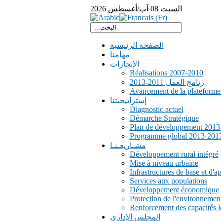
السبت
08
آب/أغسطس
2026
الصفحة الرئيسية
مهامنا
الإنجازات
Réalisations 2007-2010
رنامج العمل 2011-2013
Avancement de la plateform
إستراتيجيتنا
Diagnostic actuel
Démarche Stratégique
Plan de développement 2013
Programme global 2013-201
مشـاريعـنـا
Développement rural intégré
Mise à niveau urbaine
Infrastructures de base et d'a
Services aux populations
Développement économique
Protection de l'environnemen
Renforcement des capacités l
المجلس الإداري