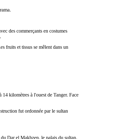
orama.
t avec des commerçants en costumes
.
 fruits et tissus se mêlent dans un
 à 14 kilomètres à l'ouest de Tanger. Face
truction fut ordonnée par le sultan
 du Dar el Makhzen, le palais du sultan.