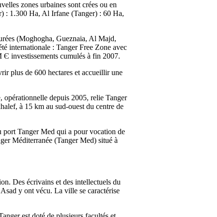
velles zones urbaines sont crées ou en
r) : 1.300 Ha, Al Irfane (Tanger) : 60 Ha,
 saturées (Moghogha, Gueznaia, Al Majd,
iété internationale : Tanger Free Zone avec
M Є investissements cumulés à fin 2007.
rir plus de 600 hectares et accueillir une
e, opérationnelle depuis 2005, relie Tanger
khalef, à 15 km au sud-ouest du centre de
du port Tanger Med qui a pour vocation de
Tanger Méditerranée (Tanger Med) situé à
ion. Des écrivains et des intellectuels du
Asad y ont vécu. La ville se caractérise
Tanger est doté de plusieurs facultés et