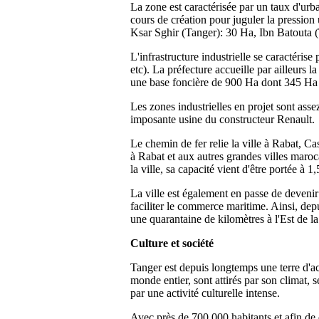
La zone est caractérisée par un taux d'ur
cours de création pour juguler la pression 
Ksar Sghir (Tanger): 30 Ha, Ibn Batouta (
L'infrastructure industrielle se caractéri
etc). La préfecture accueille par ailleurs 
une base foncière de 900 Ha dont 345 Ha o
Les zones industrielles en projet sont asse
imposante usine du constructeur Renault.
Le chemin de fer relie la ville à Rabat, Ca
à Rabat et aux autres grandes villes maroc
la ville, sa capacité vient d'être portée à 1
La ville est également en passe de deveni
faciliter le commerce maritime. Ainsi, dep
une quarantaine de kilomètres à l'Est de la 
Culture et société
Tanger est depuis longtemps une terre d'acc
monde entier, sont attirés par son climat,
par une activité culturelle intense.
Avec près de 700 000 habitants et afin de d