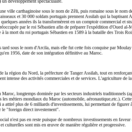
) un développement spectaculaire.
d une ville carthaginoise sous le nom de Zêli, puis romaine sous le nom d
sseaux et 30 000 soldats portugais prennent Assilah qui la baptisant Arz
 quelques années ils la transformèrent en un comptoir commercial et str
st réoccupée par le roi Sébastien afin de préparer l'expédition d'Oued al
 à la mort du roi portugais Sébastien en 1589 à la bataille des Trois Rois,
 tard sous le nom d'Arcila, mais elle fut cette fois conquise par Moulay
qu'en 1956, date de son intégration définitive au Maroc.
la région du Nord, la préfecture de Tanger Assilah, tout en renforçant s
 intense des activités commerciales et de services. L'agriculture de la r
du Maroc, longtemps dominée par les secteurs industriels traditionnels (ag
rs les métiers mondiaux du Maroc (automobile, aéronautique,etc.). Cette 
 attiré plus de 6 milliards d'investissements, lui permettant de figurer 
r le "foreign direct investement".
social n'est pas en reste puisque de nombreux investissements en faveur
s et culturelles sont mis en œuvre de manière régulière et progressive.