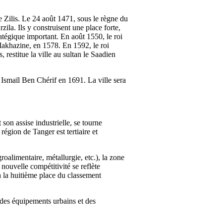
e Zilis. Le 24 août 1471, sous le règne du
ila. Ils y construisent une place forte,
atégique important. En août 1550, le roi
-Makhazine, en 1578. En 1592, le roi
 restitue la ville au sultan le Saadien
 Ismaïl Ben Chérif en 1691. La ville sera
on assise industrielle, se tourne
égion de Tanger est tertiaire et
roalimentaire, métallurgie, etc.), la zone
nouvelle compétitivité se reflète
à la huitième place du classement
 des équipements urbains et des