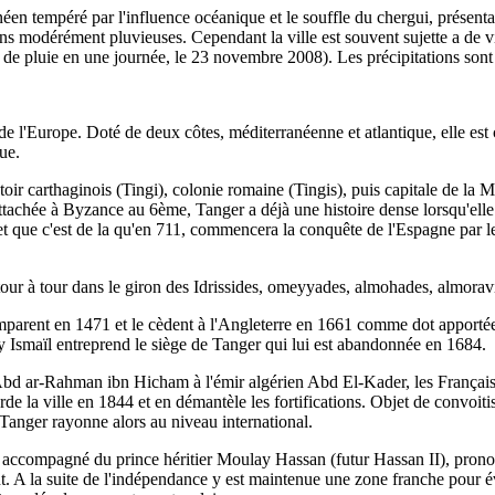
éen tempéré par l'influence océanique et le souffle du chergui, présenta
isons modérément pluvieuses. Cependant la ville est souvent sujette a d
m de pluie en une journée, le 23 novembre 2008). Les précipitations so
e l'Europe. Doté de deux côtes, méditerranéenne et atlantique, elle est
ue.
r carthaginois (Tingi), colonie romaine (Tingis), puis capitale de la M
rattachée à Byzance au 6ème, Tanger a déjà une histoire dense lorsqu'el
et que c'est de la qu'en 711, commencera la conquête de l'Espagne par le
tour à tour dans le giron des Idrissides, omeyyades, almohades, almorav
n emparent en 1471 et le cèdent à l'Angleterre en 1661 comme dot apport
 Ismaïl entreprend le siège de Tanger qui lui est abandonnée en 1684.
n Abd ar-Rahman ibn Hicham à l'émir algérien Abd El-Kader, les Français 
rde la ville en 1844 et en démantèle les fortifications. Objet de convoiti
e. Tanger rayonne alors au niveau international.
accompagné du prince héritier Moulay Hassan (futur Hassan II), prononc
. A la suite de l'indépendance y est maintenue une zone franche pour évit