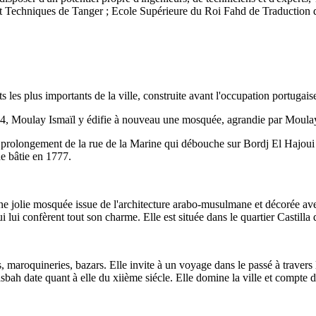
et Techniques de Tanger ; Ecole Supérieure du Roi Fahd de Traduction 
es plus importants de la ville, construite avant l'occupation portugaise
684, Moulay Ismaïl y édifie à nouveau une mosquée, agrandie par Moul
, prolongement de la rue de la Marine qui débouche sur Bordj El Hajoui 
e bâtie en 1777.
jolie mosquée issue de l'architecture arabo-musulmane et décorée avec
ui lui confèrent tout son charme. Elle est située dans le quartier Castilla 
s, maroquineries, bazars. Elle invite à un voyage dans le passé à travers 
Kasbah date quant à elle du xiième siécle. Elle domine la ville et compte 