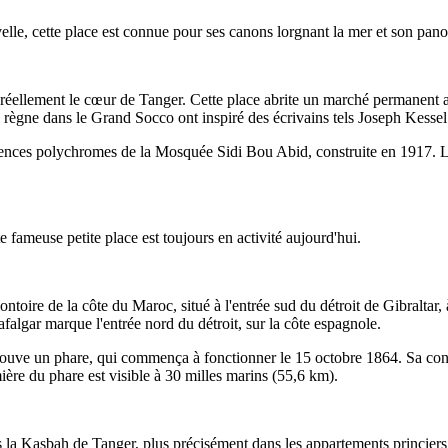
uvelle, cette place est connue pour ses canons lorgnant la mer et son pan
 réellement le cœur de Tanger. Cette place abrite un marché permanen
i règne dans le Grand Socco ont inspiré des écrivains tels Joseph Kessel
ïences polychromes de la Mosquée Sidi Bou Abid, construite en 1917. Les
 fameuse petite place est toujours en activité aujourd'hui.
toire de la côte du Maroc, situé à l'entrée sud du détroit de Gibraltar,
falgar marque l'entrée nord du détroit, sur la côte espagnole.
 trouve un phare, qui commença à fonctionner le 15 octobre 1864. Sa cons
 du phare est visible à 30 milles marins (55,6 km).
s la Kasbah de Tanger, plus précisément dans les appartements princiers