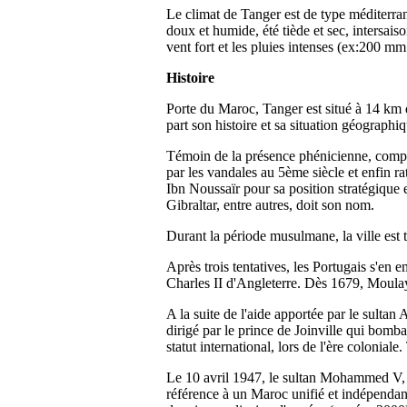
Le climat de Tanger est de type méditerran
doux et humide, été tiède et sec, intersa
vent fort et les pluies intenses (ex:200 m
Histoire
Porte du Maroc, Tanger est situé à 14 km d
part son histoire et sa situation géographiq
Témoin de la présence phénicienne, comptoi
par les vandales au 5ème siècle et enfin 
Ibn Noussaïr pour sa position stratégique 
Gibraltar, entre autres, doit son nom.
Durant la période musulmane, la ville est 
Après trois tentatives, les Portugais s'e
Charles II d'Angleterre. Dès 1679, Moulay
A la suite de l'aide apportée par le sulta
dirigé par le prince de Joinville qui bomba
statut international, lors de l'ère colonial
Le 10 avril 1947, le sultan Mohammed V, 
référence à un Maroc unifié et indépendant