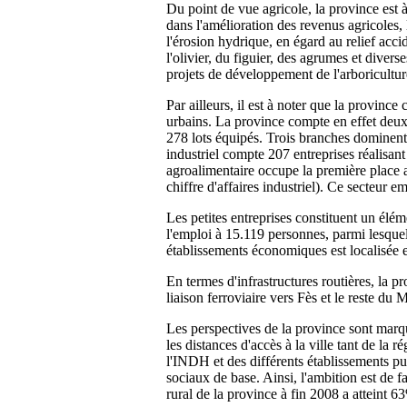
Du point de vue agricole, la province est 
dans l'amélioration des revenus agricoles, 
l'érosion hydrique, en égard au relief accid
l'olivier, du figuier, des agrumes et diver
projets de développement de l'arboriculture
Par ailleurs, il est à noter que la provi
urbains. La province compte en effet deux
278 lots équipés. Trois branches dominent l
industriel compte 207 entreprises réalisan
agroalimentaire occupe la première place au
chiffre d'affaires industriel). Ce secteur 
Les petites entreprises constituent un él
l'emploi à 15.119 personnes, parmi lesquel
établissements économiques est localisée 
En termes d'infrastructures routières, la 
liaison ferroviaire vers Fès et le reste 
Les perspectives de la province sont marqu
les distances d'accès à la ville tant de la
l'INDH et des différents établissements pub
sociaux de base. Ainsi, l'ambition est de fa
rural de la province à fin 2008 a atteint 6