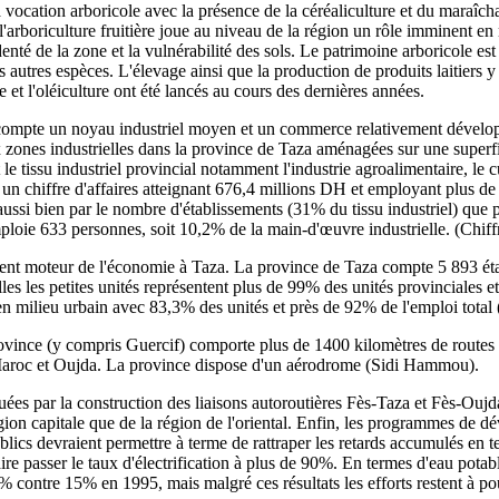
à vocation arboricole avec la présence de la céréaliculture et du mara
l'arboriculture fruitière joue au niveau de la région un rôle imminent en
enté de la zone et la vulnérabilité des sols. Le patrimoine arboricole est
ses autres espèces. L'élevage ainsi que la production de produits laitiers
 et l'oléiculture ont été lancés au cours des dernières années.
nce compte un noyau industriel moyen et un commerce relativement dévelo
 zones industrielles dans la province de Taza aménagées sur une superfi
e tissu industriel provincial notamment l'industrie agroalimentaire, le cu
t un chiffre d'affaires atteignant 676,4 millions DH et employant plus de
ssi bien par le nombre d'établissements (31% du tissu industriel) que pa
emploie 633 personnes, soit 10,2% de la main-d'œuvre industrielle. (Chif
ément moteur de l'économie à Taza. La province de Taza compte 5 893 é
les les petites unités représentent plus de 99% des unités provinciales 
en milieu urbain avec 83,3% des unités et près de 92% de l'emploi total
province (y compris Guercif) comporte plus de 1400 kilomètres de routes
du Maroc et Oujda. La province dispose d'un aérodrome (Sidi Hammou).
ées par la construction des liaisons autoroutières Fès-Taza et Fès-Oujd
 région capitale que de la région de l'oriental. Enfin, les programmes de 
lics devraient permettre à terme de rattraper les retards accumulés en te
ire passer le taux d'électrification à plus de 90%. En termes d'eau potabl
3% contre 15% en 1995, mais malgré ces résultats les efforts restent à po