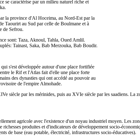
 se caractérise par un milieu naturel riche et
ka.
ar la province d'Al Hoceima, au Nord-Est par la
 de Taourirt au Sud par celle de Boulmane et à
le de Sefrou.
ince sont: Taza, Aknoul, Tahla, Oued Amlil.
peuplés: Tainast, Saka, Bab Merzouka, Bab Boudir.
e qui s'est développée autour d'une place fortifiée
ntre le Rif et l'Atlas fait d'elle une place forte
 mains des dynasties qui ont accédé au pouvoir au
provisoire de l'empire Almohade.
Ve siècle par les mérinides, puis au XVIe siècle par les saadiens. La zon
llement agricole avec l'existence d'un noyau industriel moyen. Les zones
 richesses produites et d'indicateurs de développement socio-économiqu
 de base (eau potable, électricité, infrastructures socio-éducatives).