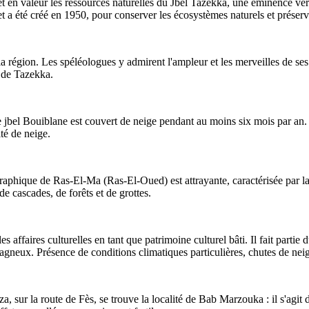
t en valeur les ressources naturelles du Jbel Tazekka, une éminence v
et a été créé en 1950, pour conserver les écosystèmes naturels et préserv
 la région. Les spéléologues y admirent l'ampleur et les merveilles de se
 de Tazekka.
 jbel Bouiblane est couvert de neige pendant au moins six mois par an. C
té de neige.
graphique de Ras-El-Ma (Ras-El-Oued) est attrayante, caractérisée par 
de cascades, de forêts et de grottes.
s affaires culturelles en tant que patrimoine culturel bâti. Il fait parti
tagneux. Présence de conditions climatiques particulières, chutes de neig
za, sur la route de Fès, se trouve la localité de Bab Marzouka : il s'ag