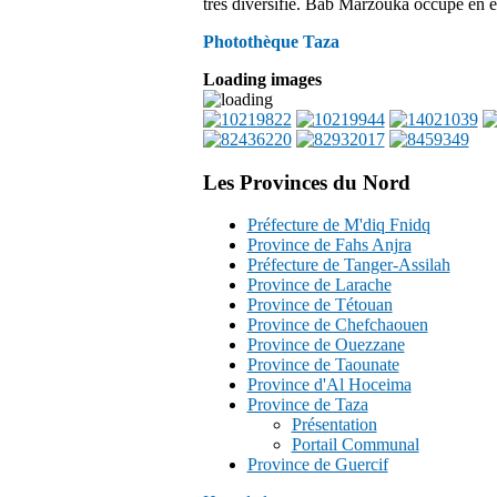
très diversifié. Bab Marzouka occupe en ef
Photothèque Taza
Loading images
Les Provinces du Nord
Préfecture de M'diq Fnidq
Province de Fahs Anjra
Préfecture de Tanger-Assilah
Province de Larache
Province de Tétouan
Province de Chefchaouen
Province de Ouezzane
Province de Taounate
Province d'Al Hoceima
Province de Taza
Présentation
Portail Communal
Province de Guercif