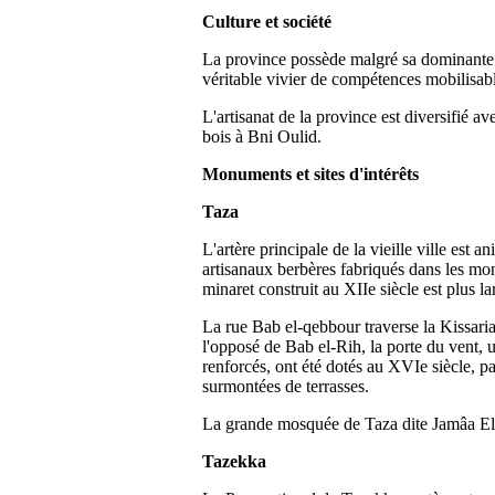
Culture et société
La province possède malgré sa dominante ru
véritable vivier de compétences mobilisab
L'artisanat de la province est diversifié av
bois à Bni Oulid.
Monuments et sites d'intérêts
Taza
L'artère principale de la vieille ville est 
artisanaux berbères fabriqués dans les mon
minaret construit au XIIe siècle est plus la
La rue Bab el-qebbour traverse la Kissaria
l'opposé de Bab el-Rih, la porte du vent, u
renforcés, ont été dotés au XVIe siècle, p
surmontées de terrasses.
La grande mosquée de Taza dite Jamâa El K
Tazekka