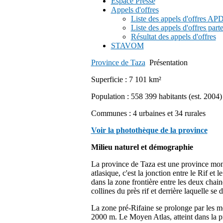
Espace Presse
Appels d'offres
Liste des appels d'offres A
Liste des appels d'offres part
Résultat des appels d'offres
STAVOM
Province de Taza
Présentation
Superficie : 7 101 km²
Population : 558 399 habitants (est. 2004)
Communes : 4 urbaines et 34 rurales
Voir la photothèque de la province
Milieu naturel et démographie
La province de Taza est une province mon
atlasique, c'est la jonction entre le Rif et 
dans la zone frontière entre les deux chai
collines du près rif et derrière laquelle s
La zone pré-Rifaine se prolonge par les m
2000 m. Le Moyen Atlas, atteint dans la p