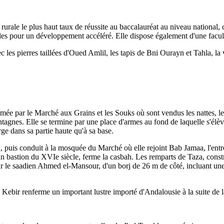
rale le plus haut taux de réussite au baccalauréat au niveau national, c
les pour un développement accéléré. Elle dispose également d'une facul
ec les pierres taillées d'Oued Amlil, les tapis de Bni Ourayn et Tahla, la
animée par le Marché aux Grains et les Souks où sont vendus les nattes, les 
tagnes. Elle se termine par une place d'armes au fond de laquelle s'él
rge dans sa partie haute qu'à sa base.
, puis conduit à la mosquée du Marché où elle rejoint Bab Jamaa, l'entr
n bastion du XVIe siècle, ferme la casbah. Les remparts de Taza, constru
ar le saadien Ahmed el-Mansour, d'un borj de 26 m de côté, incluant une
ebir renferme un important lustre importé d'Andalousie à la suite de la