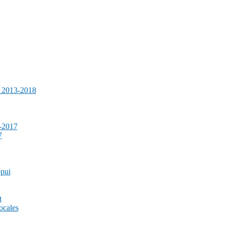
e 2013-2018
-2017
7
ppui
t
ocales